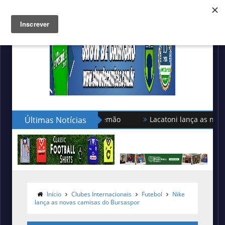
Últimas Notícias
Lacatoni lança as novas camisas
Türkgücü München usará camisas
Início
Clubes Internacionais
Futebol
Nike
lança as novas camisas do Bursaspor