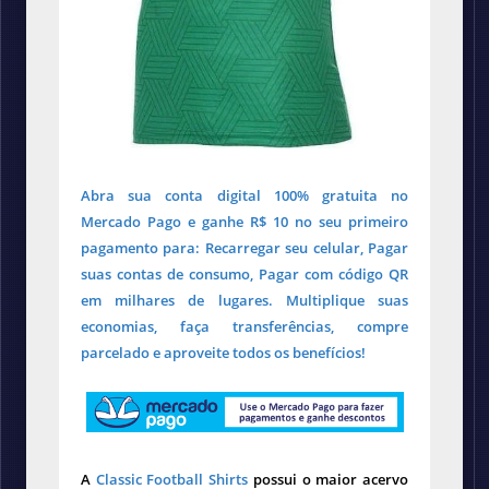
Abra sua conta digital 100% gratuita no
Mercado Pago e ganhe R$ 10 no seu primeiro
pagamento para: Recarregar seu celular, Pagar
suas contas de consumo, Pagar com código QR
em milhares de lugares. Multiplique suas
economias, faça transferências, compre
parcelado e aproveite todos os benefícios!
A
Classic Football Shirts
possui o maior acervo