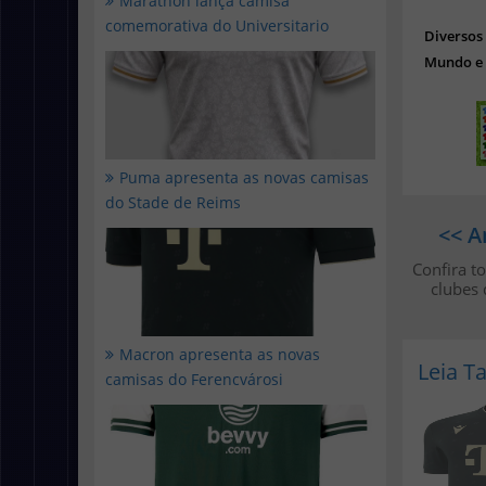
Marathon lança camisa
comemorativa do Universitario
Diverso
Mundo e 
Puma apresenta as novas camisas
do Stade de Reims
<< A
Confira t
clubes
Macron apresenta as novas
Leia 
camisas do Ferencvárosi