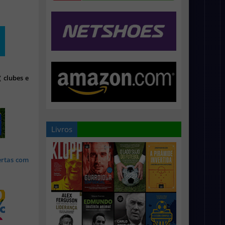
 clubes e
Livros
ertas com