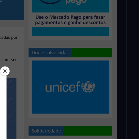
inadas por
Doe e salve vidas
e com seu
Solidariedade