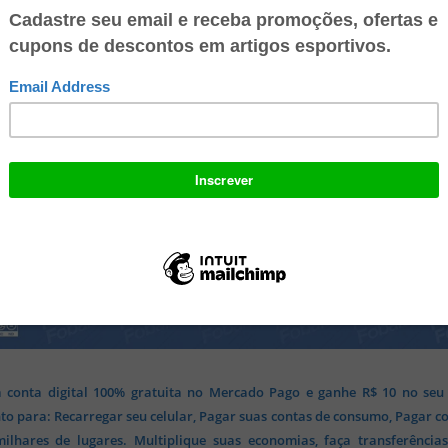
 conta digital 100% gratuita no Mercado Pago e ganhe R$ 10 no seu
o para: Recarregar seu celular, Pagar suas contas de consumo, Pagar c
lhares de lugares. Multiplique suas economias, faça transferência