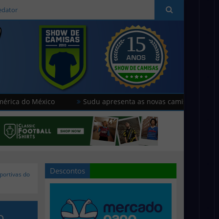
edator
 México
Sudu apresenta as novas camisas do País de Gales
Descontos
portivas do
o