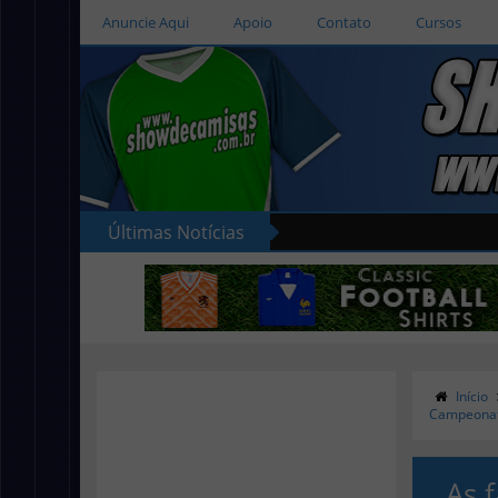
Anuncie Aqui
Apoio
Contato
Cursos
Últimas Notícias
Início
Campeonato
As 