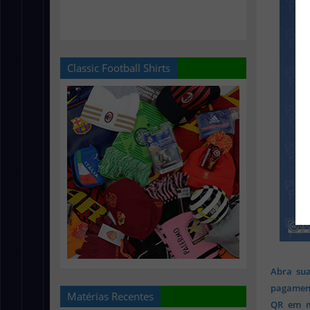
Classic Football Shirts
Abra sua
pagament
Matérias Recentes
QR em mi