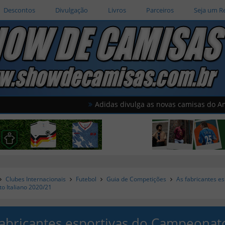
Descontos
Divulgação
Livros
Parceiros
Seja um R
Adidas divulga as novas camisas do América do
Clubes Internacionais
Futebol
Guia de Competições
As fabricantes es
 Italiano 2020/21
fabricantes esportivas do Campeonat