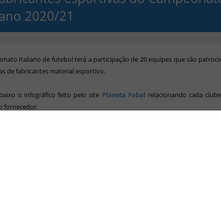
liano 2020/21
ato Italiano de futebol terá a participação de 20 equipes que são patroc
s de fabricantes material esportivo.
baixo o infográfico feito pelo site
Planeta Fobal
relacionando cada club
o fornecedor.