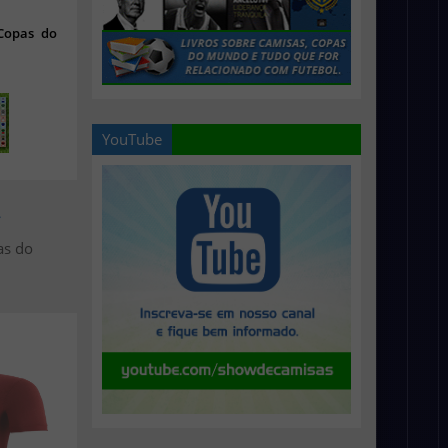
 Copas do
YouTube
>
as do