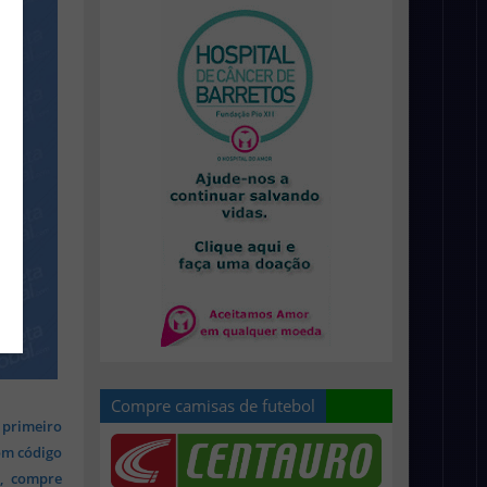
Compre camisas de futebol
 primeiro
om código
s, compre