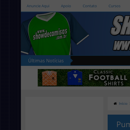
Anuncie Aqui
Apoio
Contato
Cursos
Últimas Notícias
Início
Pum