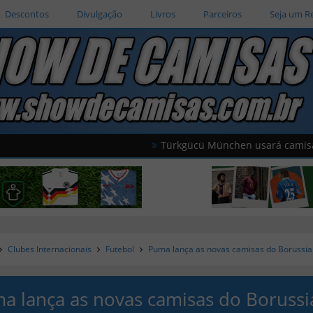
Descontos
Divulgação
Livros
Parceiros
Seja um R
Türkgücü München usará camisas oficiais d
Clubes Internacionais
Futebol
Puma lança as novas camisas do Borussi
a lança as novas camisas do Borussi