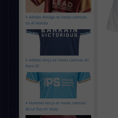
Adidas divulga as novas camisas
do Al Wahda
Adidas lança as novas camisas do
Paris FC
Hummel lança as novas camisas
do Le Puy en Velay