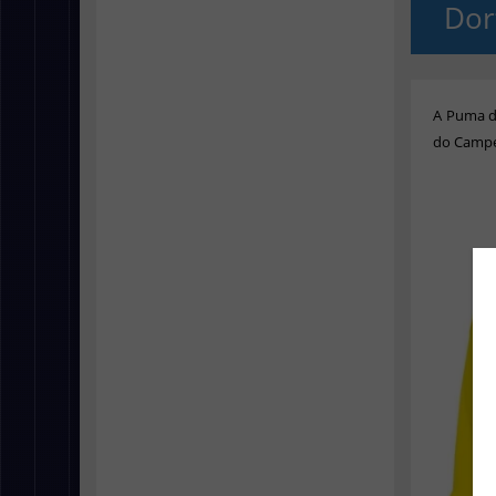
Do
A Puma d
do Campe