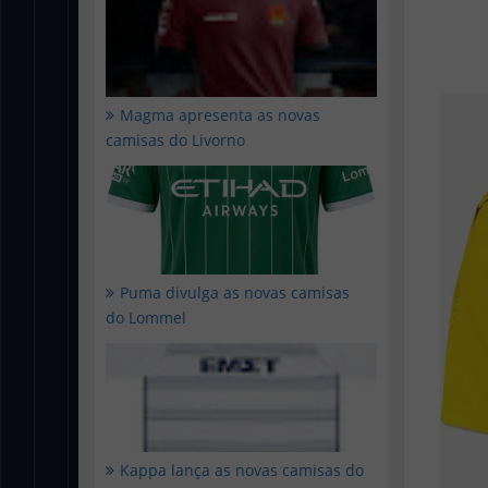
Magma apresenta as novas
camisas do Livorno
Puma divulga as novas camisas
do Lommel
Kappa lança as novas camisas do