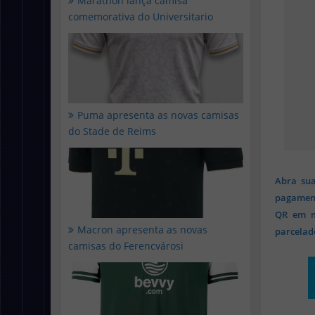
Marathon lança camisa
comemorativa do Universitario
Puma apresenta as novas camisas
do Stade de Reims
Abra sua
pagament
QR em mi
Macron apresenta as novas
parcelado
camisas do Ferencvárosi