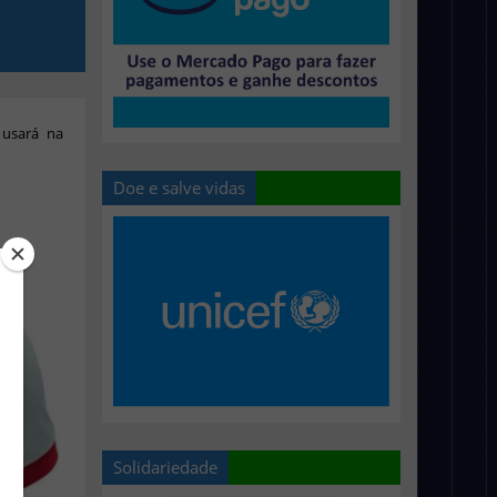
 usará na
Doe e salve vidas
Solidariedade