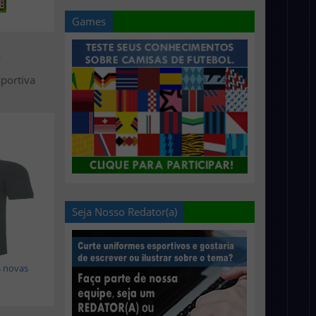
Games
>
portiva
Seja Nosso Redator(a)
s novas