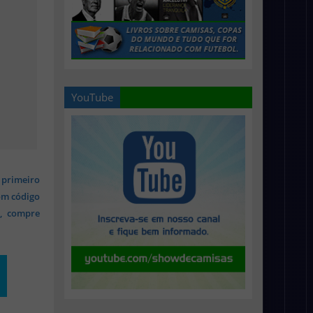
YouTube
 primeiro
om código
s, compre