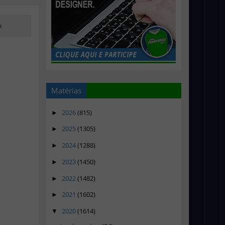
k
Matérias
2026
(815)
►
2025
(1305)
►
2024
(1288)
►
2023
(1450)
►
2022
(1482)
►
2021
(1602)
►
2020
(1614)
▼