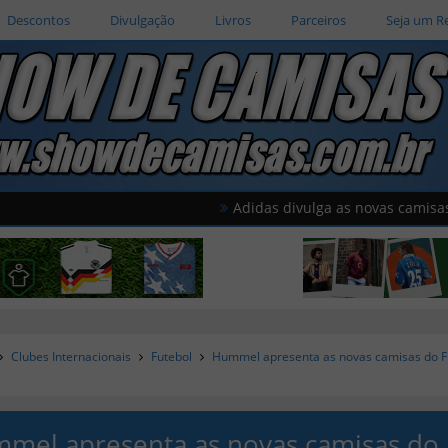
Descontos
Divulgação
Livros
Parceiros
Seja um R
Adidas divulga as novas camisas do Améri
Clubes Internacionais
Futebol
Hummel apresenta as novas camisas do 
mel apresenta as novas camisas do