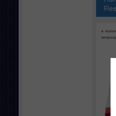
Fle
A Hummel
temporada