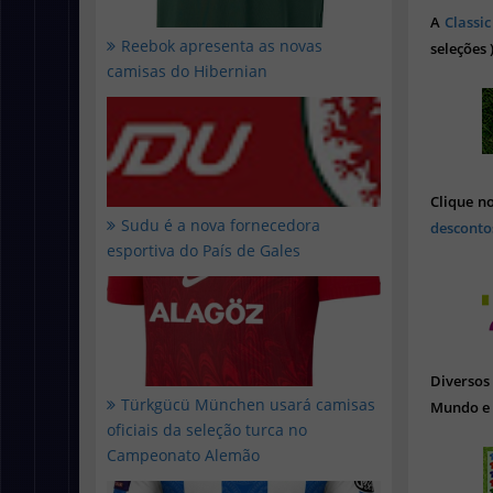
A
Classic
Reebok apresenta as novas
seleções 
camisas do Hibernian
Clique n
Sudu é a nova fornecedora
desconto
esportiva do País de Gales
Diverso
Türkgücü München usará camisas
Mundo e 
oficiais da seleção turca no
Campeonato Alemão