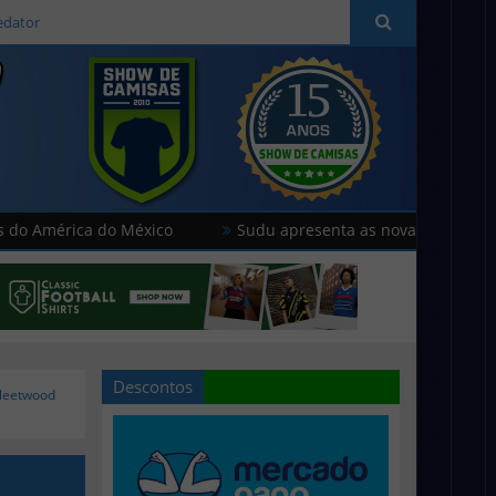
edator
ca do México
Sudu apresenta as novas camisas do País de 
Descontos
Fleetwood