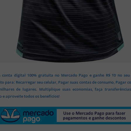
 conta digital 100% gratuita no Mercado Pago e ganhe R$ 10 no seu
o para: Recarregar seu celular, Pagar suas contas de consumo, Pagar c
lhares de lugares. Multiplique suas economias, faça transferência
 e aproveite todos os benefícios!