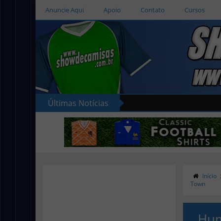
Anuncie Aqui
Apoio
Contato
Cursos
Últimas Notícias
Início
Town
Hum