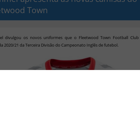
etwood Town
 divulgou os novos uniformes que o Fleetwood Town Football Club
 2020/21 da Terceira Divisão do Campeonato Inglês de futebol.