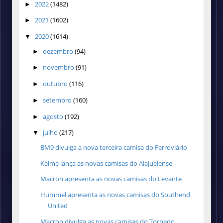
2022
(1482)
►
2021
(1602)
►
2020
(1614)
▼
dezembro
(94)
►
novembro
(91)
►
outubro
(116)
►
setembro
(160)
►
agosto
(192)
►
julho
(217)
▼
BM9 divulga a nova terceira camisa do Ferroviário
Kelme lança as novas camisas do Alajuelense
Macron apresenta as novas camisas do Levante
Hummel apresenta as novas camisas do Southend
United
Macron divulga as novas camisas do Torpedo