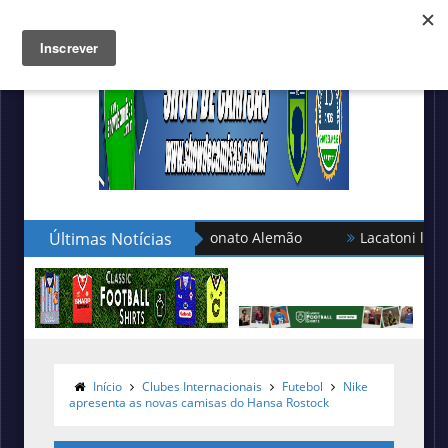
leção turca no Campeonato Alemão
Últimas Notícias
Lacatoni lança as nova
Início
Clubes Internacionais
Futebol
Nike
apresenta as novas camisas do Hansa Rostock