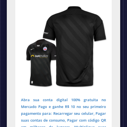
Abra sua conta digital 100% gratuita no
Mercado Pago e ganhe R$ 10 no seu primeiro
pagamento para: Recarregar seu celular, Pagar
suas contas de consumo, Pagar com código QR