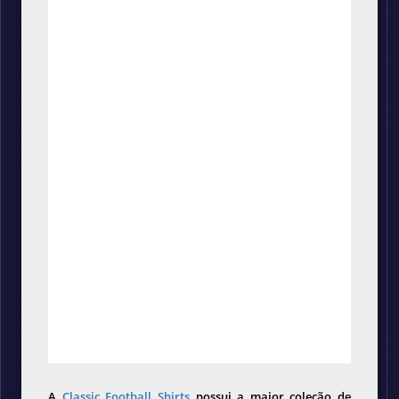
A
Classic Football Shirts
possui a maior coleção de