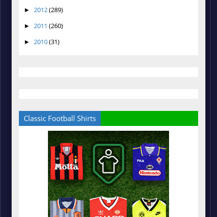
2012
(289)
►
2011
(260)
►
2010
(31)
►
Classic Football Shirts