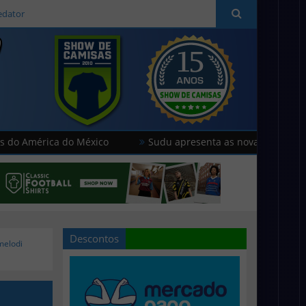
edator
ica do México
Sudu apresenta as novas camisas do País d
Descontos
melodi