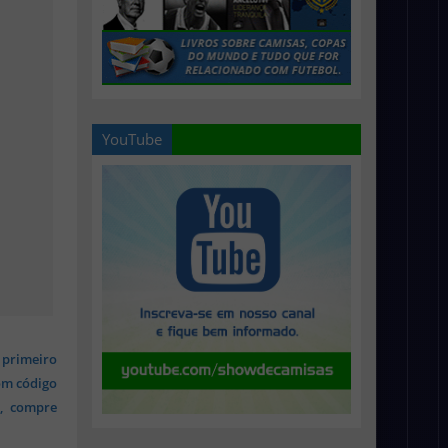
YouTube
 primeiro
om código
s, compre