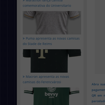
Marathon lança camisa
comemorativa do Universitario
Puma apresenta as novas camisas
do Stade de Reims
Macron apresenta as novas
camisas do Ferencvárosi
Abra sua
pagament
QR em mi
parcelado