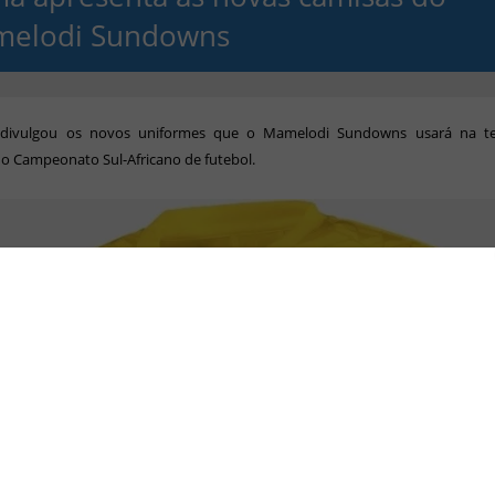
elodi Sundowns
divulgou os novos uniformes que o Mamelodi Sundowns usará na t
o Campeonato Sul-Africano de futebol.