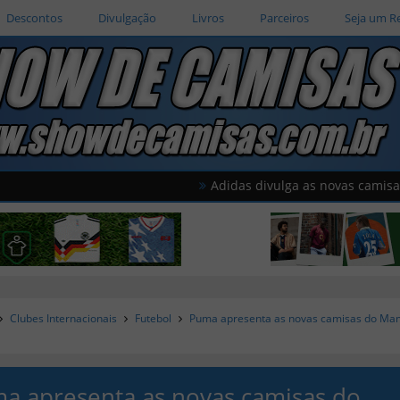
Descontos
Divulgação
Livros
Parceiros
Seja um R
Adidas divulga as novas camisas do Amér
Clubes Internacionais
Futebol
Puma apresenta as novas camisas do Ma
a apresenta as novas camisas do