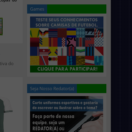
 Copas do
Games
>
tiva do
Seja Nosso Redator(a)