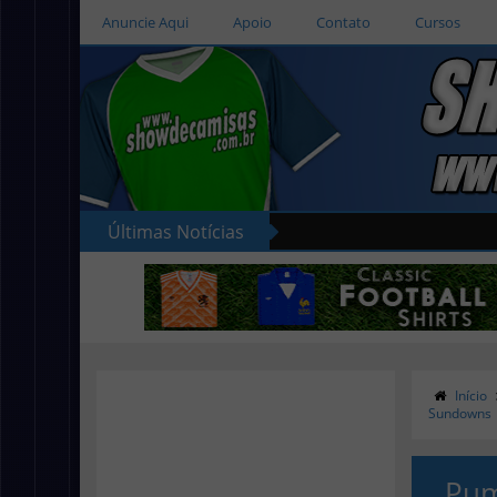
Anuncie Aqui
Apoio
Contato
Cursos
Últimas Notícias
Início
Sundowns
Pum