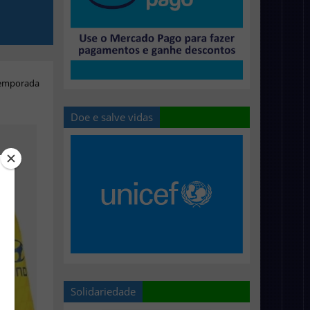
emporada
Doe e salve vidas
Solidariedade