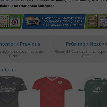
s
livros
sobre camisas de clubes nacionais, internacionais, seleções,
tudo que for relacionado com futebol.
nterior / Previous
Próximo / Next >
vulga as novas camisas do
Green 33 é a nova marca espor
Girona
Goiás
Também: