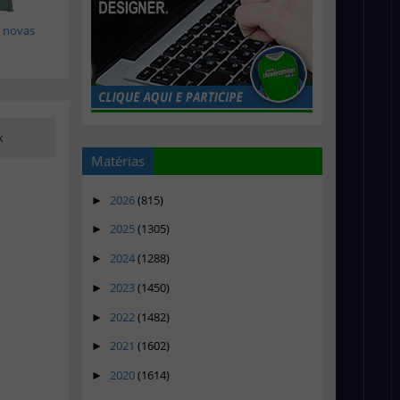
 novas
k
Matérias
2026
(815)
►
2025
(1305)
►
2024
(1288)
►
2023
(1450)
►
2022
(1482)
►
2021
(1602)
►
2020
(1614)
►