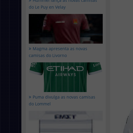
Hummel lança as novas camisas
do Le Puy en Velay
Magma apresenta as novas
camisas do Livorno
Puma divulga as novas camisas
do Lommel