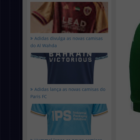
Adidas divulga as novas camisas
do Al Wahda
Adidas lança as novas camisas do
Paris FC