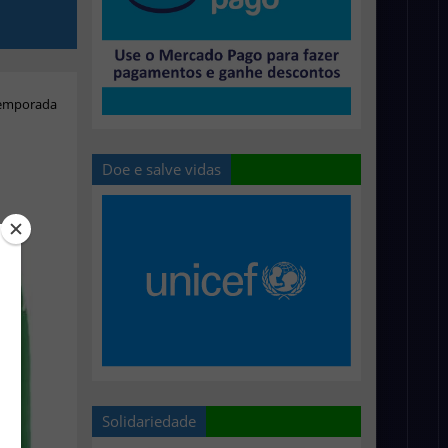
temporada
Doe e salve vidas
Solidariedade