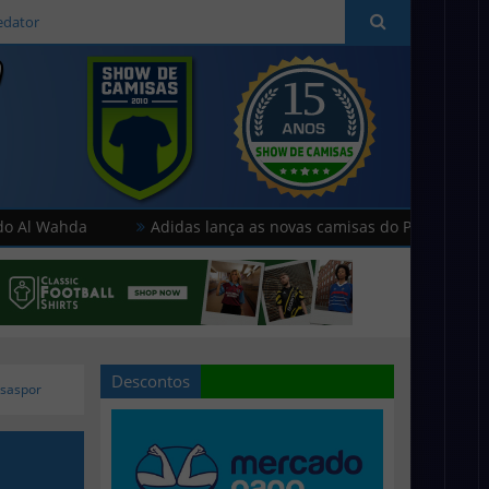
edator
a
Adidas lança as novas camisas do Paris FC
Hummel
Descontos
rsaspor