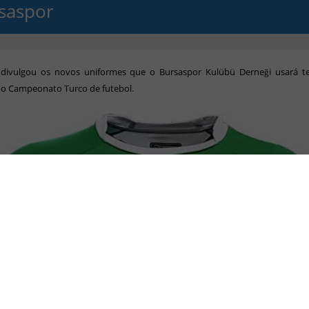
saspor
divulgou os novos uniformes que o Bursaspor Kulübü Derneği usará 
do Campeonato Turco de futebol.