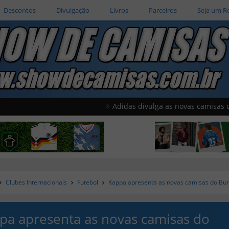
Descontos
Divulgação
Livros
Parceiros
Seja um R
Adidas divulga as novas camisas do Al Wahd
Clubes Internacionais
Futebol
Kappa apresenta as novas camisas do Bu
pa apresenta as novas camisas do