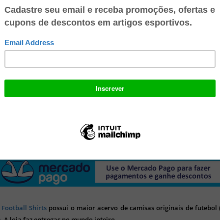
 conta digital 100% gratuita no Mercado Pago e ganhe R$ 10 no seu
o para: Recarregar seu celular, Pagar suas contas de consumo, Pagar c
lhares de lugares. Multiplique suas economias, faça transferência
 e aproveite todos os benefícios!
 Football Shirts
possui o maior acervo de camisas originais de futebol (
). A loja faz entregas no mundo inteiro.