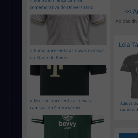
Marathon lança camisa
comemorativa do Universitario
<< A
Adidas div
Leia 
Puma apresenta as novas camisas
do Stade de Reims
Macron apresenta as novas
Adidas di
camisas do Ferencvárosi
camisas do