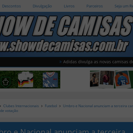
Descontos
Divulgação
Livros
Parceiros
Seja um R
Adidas divulga as novas camisas do América
Clubes Internacionais
Futebol
Umbro e Nacional anunciam a terceira ca
de votação
ro e Nacional anunciam a terceira