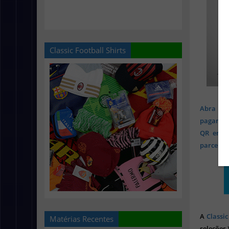
Classic Football Shirts
Abra sua
pagament
QR em mi
parcelado
A
Classic
Matérias Recentes
seleções 