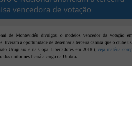
isa vencedora de votação
nal de Montevidéu divulgou o modelos vencedor da votação e
es tiveram a oportunidade de desenhar a terceira camisa que o clube us
ato Uruguaio e na Copa Libertadores em 2018 (
veja matéria comp
ão dos uniformes ficará a cargo da Umbro.
 escolhido teve 42% dos votos, é predominantemente azul marinho c
hos em vermelho.