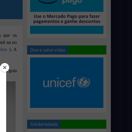
m que os
ará na no
Doe e salve vidas
leta
). A
om a gola
Solidariedade