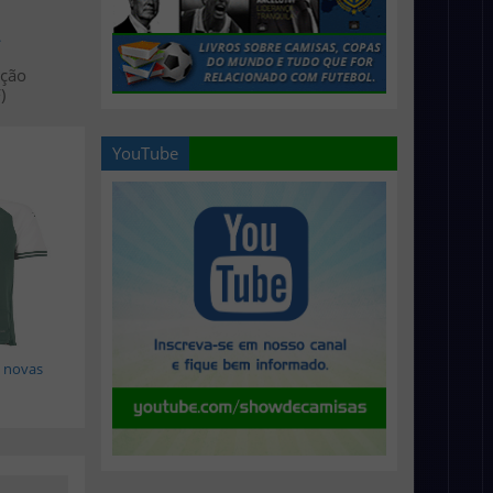
>
ação
)
YouTube
 novas