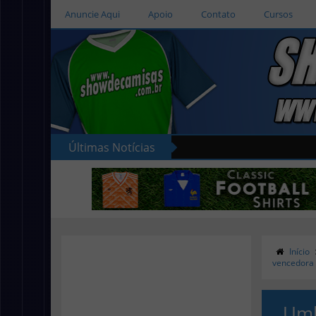
Anuncie Aqui
Apoio
Contato
Cursos
Últimas Notícias
Início
vencedora 
Umb