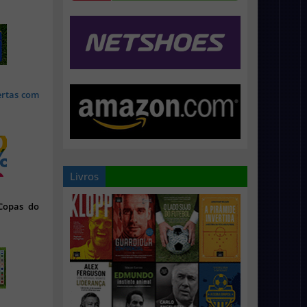
ertas com
Livros
 Copas do