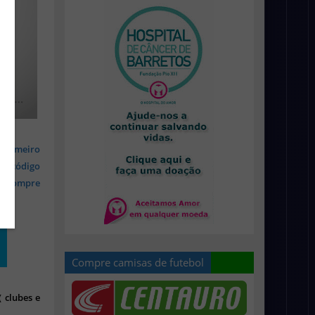
 primeiro
om código
s, compre
Compre camisas de futebol
 clubes e