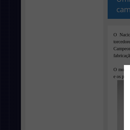
cam
O Nacio
torcedor
Campeon
fabricaç
O modelo
e os pun