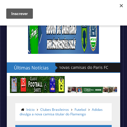
Últimas Notícias
Hummel lança as novas camisas do 
Início
Clubes Brasileiros
Futebol
Adidas
divulga a nova camisa titular do Flamengo