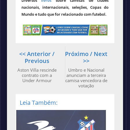
Diversos
livros
sobre camisas de clubes
nacionais, internacionais, seleções, Copas do
Mundo e tudo que for relacionado com futebol.
<< Anterior /
Próximo / Next
Previous
>>
Aston Villa rescinde
Umbro e Nacional
contrato com a
anunciam a terceira
Under Armour
camisa vencedora de
votação
Leia Também: