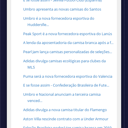
E se fosse assim - Sevilla Fútbol Club (Espanha)
Umbro apresenta as novas camisas do Santos
Umbro é a nova fornecedora esportiva do
Huddersfie...
Peak Sport é a nova fornecedora esportiva do Lanús
A lenda da aposentadoria da camisa branca após a f...
Pearl Jam lança camisas personalizadas de seleções...
Adidas divulga camisas ecológicas para clubes da
MLS
Puma será a nova fornecedora esportiva do Valencia
E se fosse assim - Confederação Brasileira de Fute...
Umbro e Nacional anunciam a terceira camisa
venced...
Adidas divulga a nova camisa titular do Flamengo
Aston Villa rescinde contrato com a Under Armour
Seleção Brasileira poderá ter camisa branca em 2019