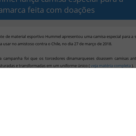
amarca feita com doações
nte de material esportivo Hummel apresentou uma camisa especial para a 
 usar no amistoso contra o Chile, no dia 27 de março de 2018.
da campanha foi que os torcedores dinamarqueses doassem camisas ant
sturadas e transformadas em um uniforme único
(
veja matéria completa
)
.
tribuiu com a campanha, participará do sorteio de um dos uniformes usa
s, concorrerá a ingressos para um amistoso disputado após a Copa do
terá 20% de desconto nas lojas da Hummel.
rtida, as peças serão leiloadas e o valor arrecadado será revertido às insti