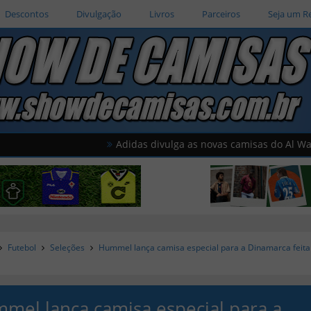
Descontos
Divulgação
Livros
Parceiros
Seja um R
Adidas divulga as novas camisas do Al Wahda
A
Futebol
Seleções
Hummel lança camisa especial para a Dinamarca feit
mel lança camisa especial para a