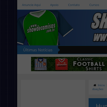
Anuncie Aqui
Apoio
Contato
Cursos
Últimas Notícias
Início
doações
Hum