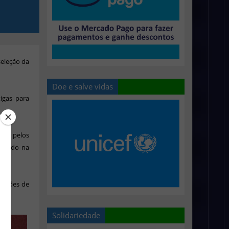
seleção da
Doe e salve vidas
igas para
dos pelos
 Mundo na
tuições de
Solidariedade