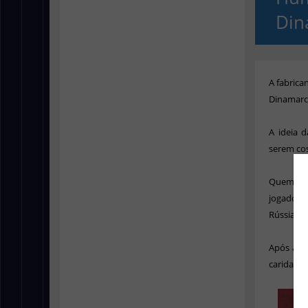
Din
A fabrica
Dinamarca
A ideia 
serem co
Quem con
jogadore
Rússia e 
Após a pa
caridade.