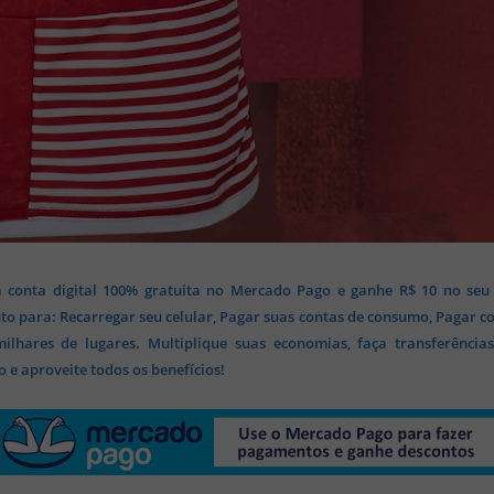
 conta digital 100% gratuita no Mercado Pago e ganhe R$ 10 no seu
o para: Recarregar seu celular, Pagar suas contas de consumo, Pagar c
lhares de lugares. Multiplique suas economias, faça transferência
 e aproveite todos os benefícios!