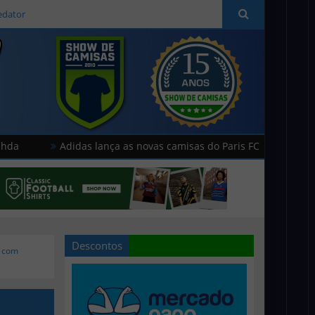
edator
didas lança as novas camisas do Paris FC
Hummel lança as 
Descontos
a com