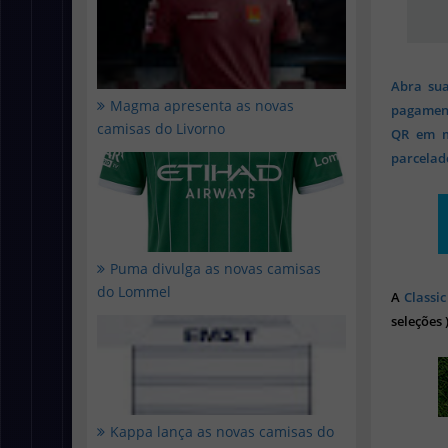
Abra sua
Magma apresenta as novas
pagament
camisas do Livorno
QR em mi
parcelado
Puma divulga as novas camisas
do Lommel
A
Classic
seleções 
Kappa lança as novas camisas do