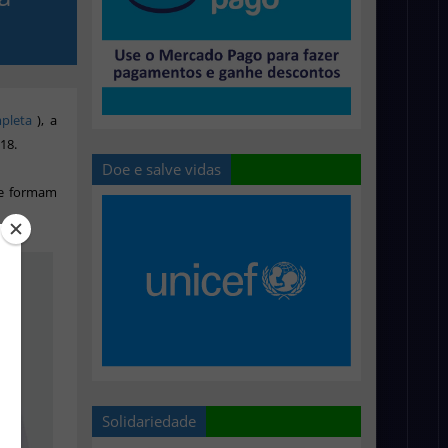
pleta
), a
18.
Doe e salve vidas
ue formam
Solidariedade