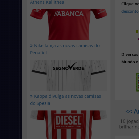
Athens Kallithea
Clique n
desconto
Nike lança as novas camisas do
Penafiel
Diverso
Mundo e 
Kappa divulga as novas camisas
do Spezia
<< A
10 jogad
brilhar 