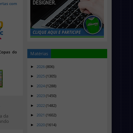
ertas com
 Copas do
Matérias
2026
(806)
►
2025
(1305)
►
2024
(1288)
►
2023
(1450)
►
>
2022
(1482)
►
2021
(1602)
a da
►
undo
2020
(1614)
►