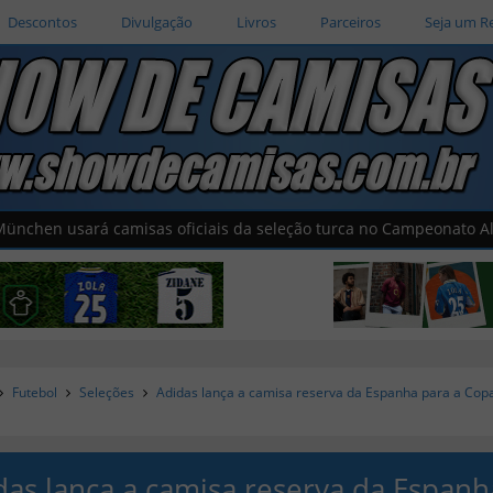
Descontos
Divulgação
Livros
Parceiros
Seja um R
á camisas oficiais da seleção turca no Campeonato Alemão
Futebol
Seleções
Adidas lança a camisa reserva da Espanha para a Cop
das lança a camisa reserva da Espanh