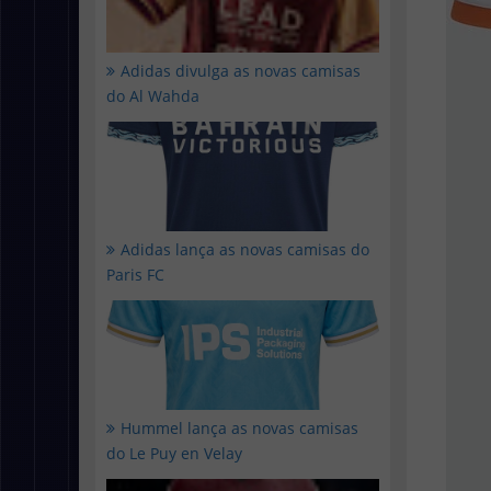
Adidas divulga as novas camisas
do Al Wahda
Adidas lança as novas camisas do
Paris FC
Hummel lança as novas camisas
do Le Puy en Velay