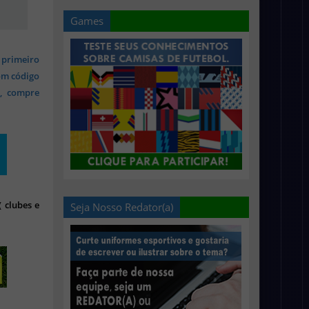
Games
 primeiro
om código
s, compre
 clubes e
Seja Nosso Redator(a)