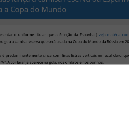
a a Copa do Mundo
esentar o uniforme titular que a Seleção da Espanha (
veja matéria com
vulgou a camisa reserva que será
usada na Copa do Mundo da Rússia em 20
é predominantemente cinza com finas listras verticais em azul claro, q
 "V". A cor laranja aparece na gola, nos ombros e nos punhos.