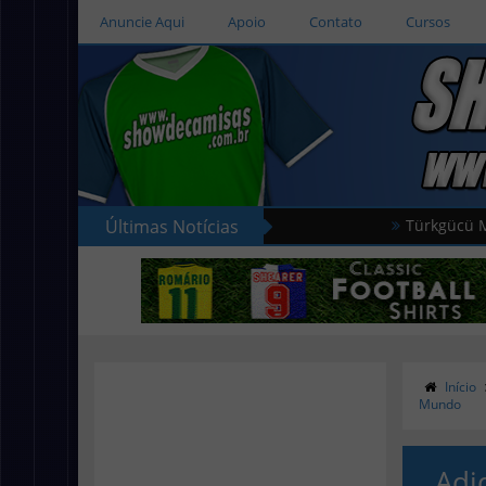
Anuncie Aqui
Apoio
Contato
Cursos
Últimas Notícias
Türkgücü München usar
Início
Mundo
Adi