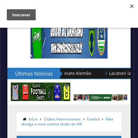
leção turca no Campeonato Alemão
Últimas Notícias
Lacatoni lança as novas
Início
Clubes Internacionais
Futebol
Nike
divulga a nova camisa titular do AIK