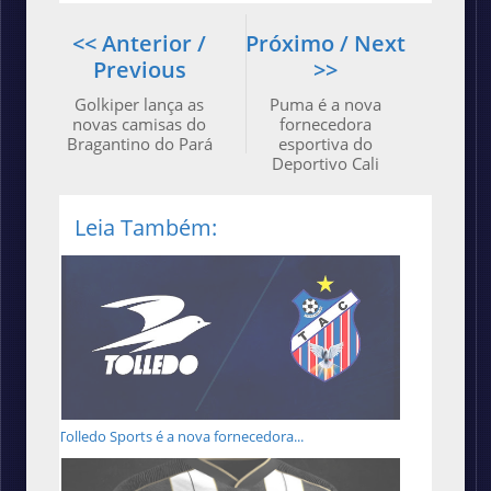
<< Anterior /
Próximo / Next
Previous
>>
Golkiper lança as
Puma é a nova
novas camisas do
fornecedora
Bragantino do Pará
esportiva do
Deportivo Cali
Leia Também:
Tolledo Sports é a nova fornecedora...