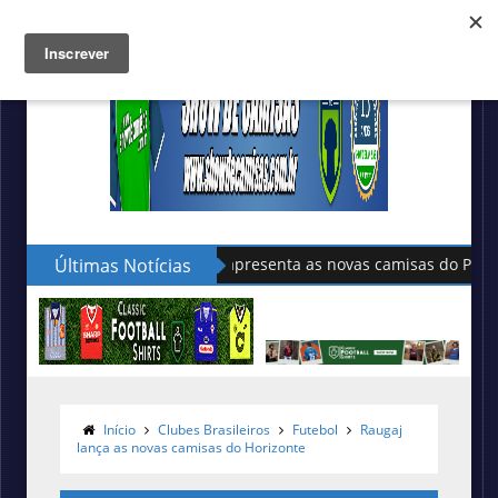
Últimas Notícias
Sudu apresenta as novas camisas do País de Gales
Início
Clubes Brasileiros
Futebol
Raugaj
lança as novas camisas do Horizonte