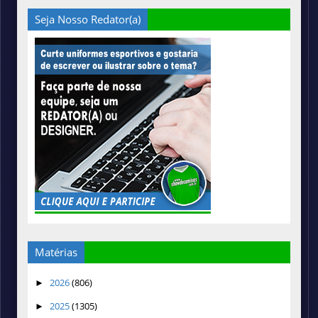
Seja Nosso Redator(a)
Matérias
2026
(806)
►
2025
(1305)
►