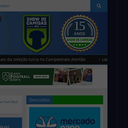
edator
eção turca no Campeonato Alemão
Lacatoni lança as novas 
Descontos
ew York Red
New