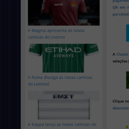
pagament
QR em mi
parcelado
Magma apresenta as novas
camisas do Livorno
A
Classic
seleções 
Puma divulga as novas camisas
do Lommel
Clique n
desconto
Kappa lança as novas camisas do