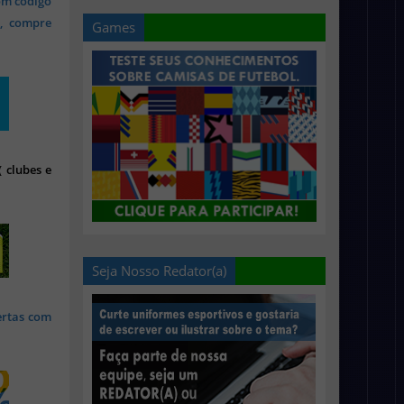
om código
s, compre
Games
 clubes e
Seja Nosso Redator(a)
ertas com