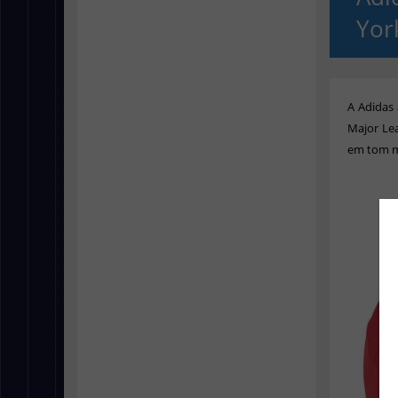
Yor
A Adidas 
Major Le
em tom m