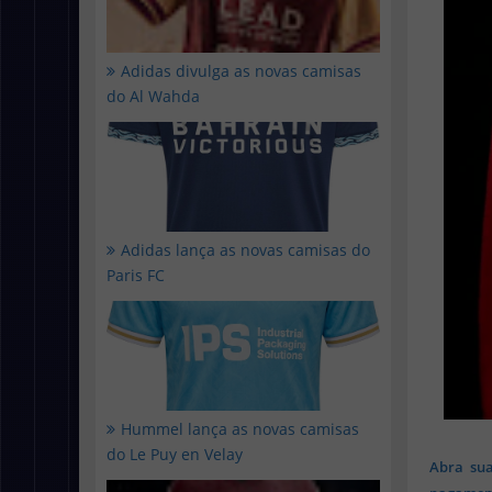
Adidas divulga as novas camisas
do Al Wahda
Adidas lança as novas camisas do
Paris FC
Hummel lança as novas camisas
do Le Puy en Velay
Abra sua