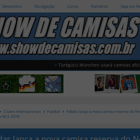
Descontos
Divulgação
Livros
Parceiros
Seja um R
Türkgücü München usará camisas oficiais da sel
Clubes Internacionais
Futebol
Adidas lança a nova camisa reserva do N
 a MLS 2018
das lança a nova camisa reserva do 