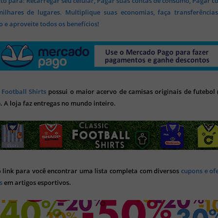
o para: Recarregar seu celular, Pagar suas contas de consumo, Pagar c
lhares de lugares. Multiplique suas economias, faça transferência
 e aproveite todos os benefícios!
 Football Shirts
possui o maior acervo de camisas originais de futebol (
). A loja faz entregas no mundo inteiro.
o link para você encontrar uma lista completa com diversos
cupons e of
s
em artigos esportivos.