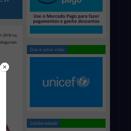
em 2018 na
diagonais
Doe e salve vidas
Solidariedade