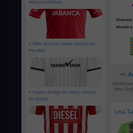
Athens Kallithea
Diverso
Mundo e 
Nike lança as novas camisas do
Penafiel
<< A
Adidas la
New Engl
Kappa divulga as novas camisas
do Spezia
Leia 