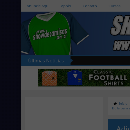
Anuncie Aqui
Apoio
Contato
Cursos
Últimas Notícias
Início
Bulls para
Adi