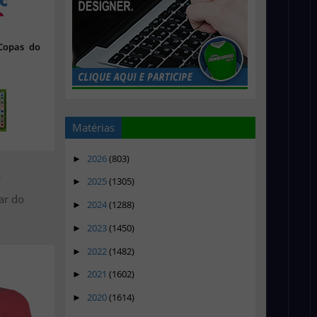
 Copas do
Matérias
2026
(803)
►
>
2025
(1305)
►
lar do
2024
(1288)
►
2023
(1450)
►
2022
(1482)
►
2021
(1602)
►
2020
(1614)
►