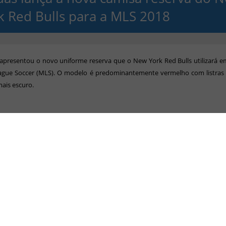
k Red Bulls para a MLS 2018
apresentou o novo uniforme reserva que o New York Red Bulls utilizará 
ague Soccer (MLS). O modelo é predominantemente vermelho com listras 
ais escuro.