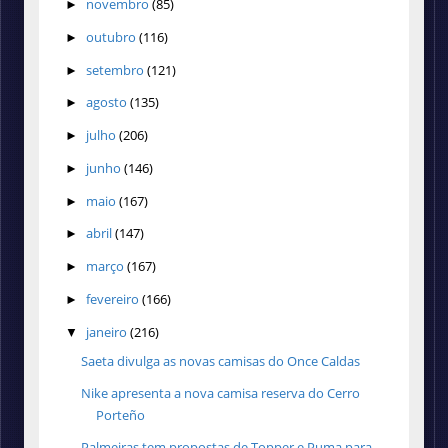
novembro
(85)
►
outubro
(116)
►
setembro
(121)
►
agosto
(135)
►
julho
(206)
►
junho
(146)
►
maio
(167)
►
abril
(147)
►
março
(167)
►
fevereiro
(166)
►
janeiro
(216)
▼
Saeta divulga as novas camisas do Once Caldas
Nike apresenta a nova camisa reserva do Cerro
Porteño
Palmeiras tem propostas de Topper e Puma para