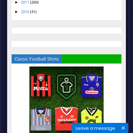
2011
(260)
►
2010
(31)
►
Classic Football Shirts
Leave a message