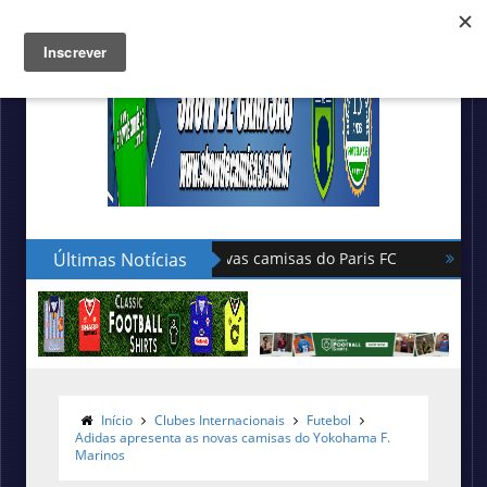
Últimas Notícias
Hummel lança as novas camisas do 
Início
Clubes Internacionais
Futebol
Adidas apresenta as novas camisas do Yokohama F.
Marinos