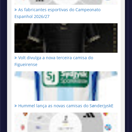
As fabricantes esportivas do Campeonato
Espanhol 2026/27
Volt divulga a nova terceira camisa do
Figueirense
Hummel lança as novas camisas do SønderjyskE