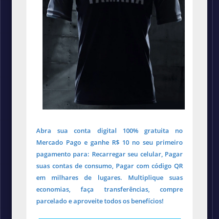
Abra sua conta digital 100% gratuita no
Mercado Pago e ganhe R$ 10 no seu primeiro
pagamento para: Recarregar seu celular, Pagar
suas contas de consumo, Pagar com código QR
em milhares de lugares. Multiplique suas
economias, faça transferências, compre
parcelado e aproveite todos os benefícios!