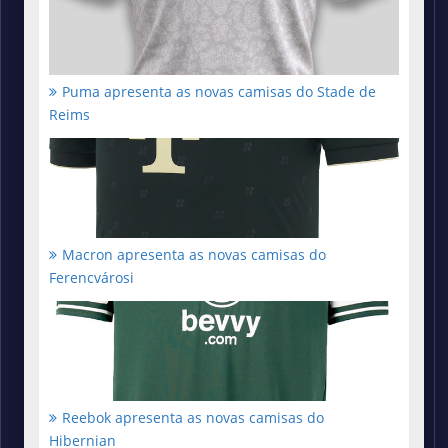
Puma apresenta as novas camisas do Stade de
Reims
Macron apresenta as novas camisas do
Ferencvárosi
Reebok apresenta as novas camisas do
Hibernian