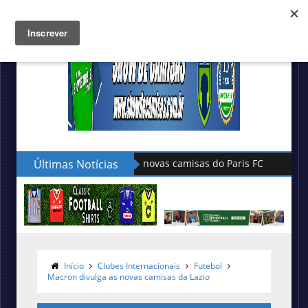
Últimas Notícias
Hummel lança as novas camisas do
Início
Clubes Internacionais
Futebol
Macron divulga as novas camisas da Lazio