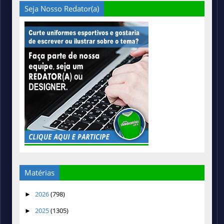
Seja Nosso Redator(a)
Matérias
2026
(798)
►
2025
(1305)
►