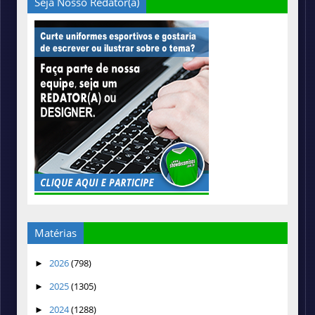
Seja Nosso Redator(a)
Matérias
2026
(798)
►
2025
(1305)
►
2024
(1288)
►