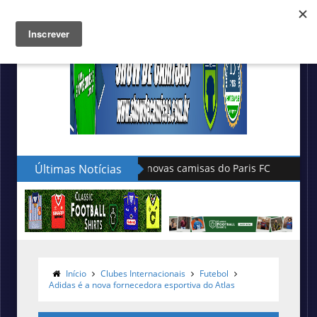
Últimas Notícias
Hummel lança as novas camisas do
Início
Clubes Internacionais
Futebol
Adidas é a nova fornecedora esportiva do Atlas