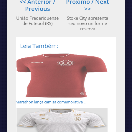
<< Anterior /
Próximo / Next
Previous
>>
União Frederiquense
Stoke City apresenta
de Futebol (RS)
seu novo uniforme
reserva
Leia Também:
Marathon lança camisa comemorativa ...