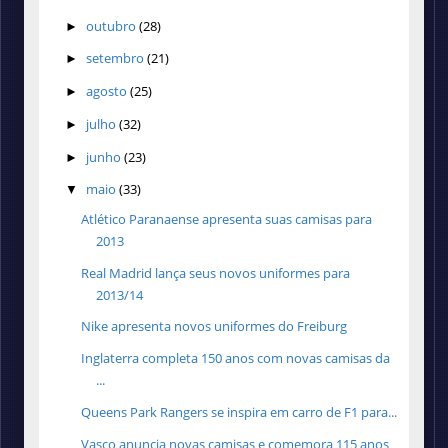
outubro
(28)
►
setembro
(21)
►
agosto
(25)
►
julho
(32)
►
junho
(23)
►
maio
(33)
▼
Atlético Paranaense apresenta suas camisas para
2013
Real Madrid lança seus novos uniformes para
2013/14
Nike apresenta novos uniformes do Freiburg
Inglaterra completa 150 anos com novas camisas da
...
Queens Park Rangers se inspira em carro de F1 para...
Vasco anuncia novas camisas e comemora 115 anos