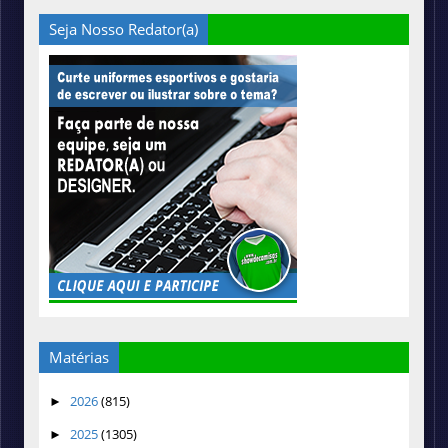
Seja Nosso Redator(a)
Matérias
2026
(815)
►
2025
(1305)
►