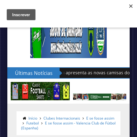
Últimas Notícias
Sudu apresenta as novas camisas do País de Gale
Início
Clubes Internacionais
E se fosse assim
Futebol
E se fosse assim - Valencia Club de Fútbol
(Espanha)