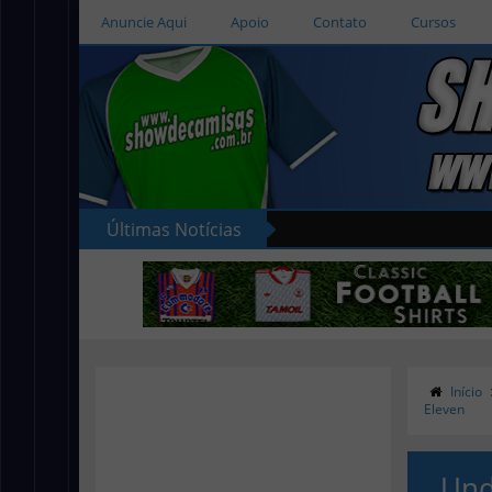
Anuncie Aqui
Apoio
Contato
Cursos
Últimas Notícias
Ad
Início
Eleven
Und