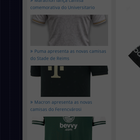
Marathon lança camisa
comemorativa do Universitario
Puma apresenta as novas camisas
do Stade de Reims
Macron apresenta as novas
camisas do Ferencvárosi