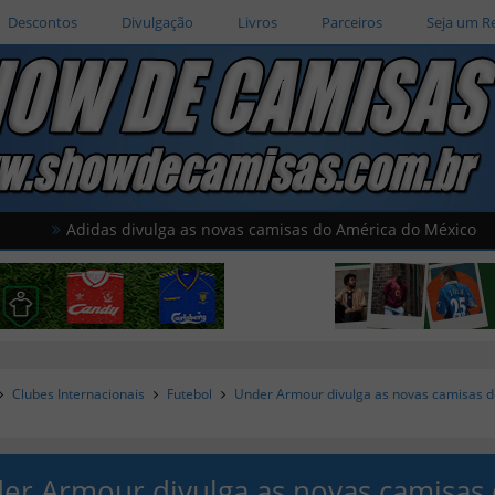
Descontos
Divulgação
Livros
Parceiros
Seja um R
idas divulga as novas camisas do América do México
Sudu 
Clubes Internacionais
Futebol
Under Armour divulga as novas camisas d
er Armour divulga as novas camisas