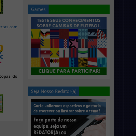
Games
ertas com
 Copas do
Seja Nosso Redator(a)