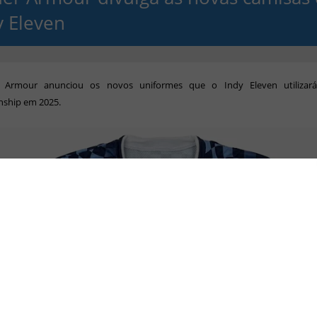
y Eleven
 Armour anunciou os novos uniformes que o Indy Eleven utilizar
ship em 2025.