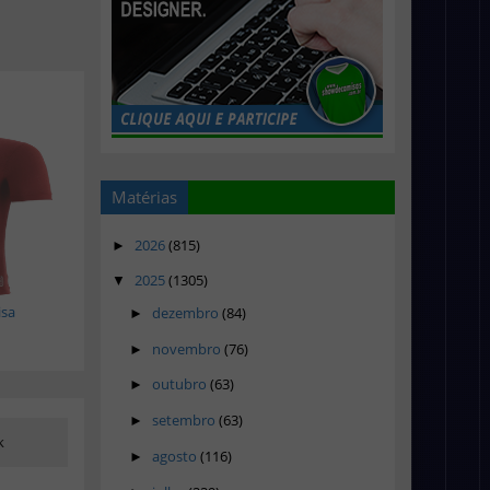
Matérias
2026
(815)
►
2025
(1305)
▼
isa
dezembro
(84)
►
novembro
(76)
►
outubro
(63)
►
setembro
(63)
►
k
agosto
(116)
►