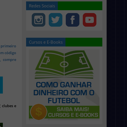
Redes Sociais
Cursos e E-Books
 primeiro
om código
s, compre
 clubes e