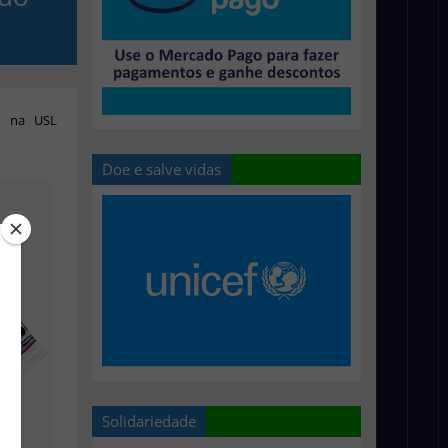
á na USL
Doe e salve vidas
Solidariedade