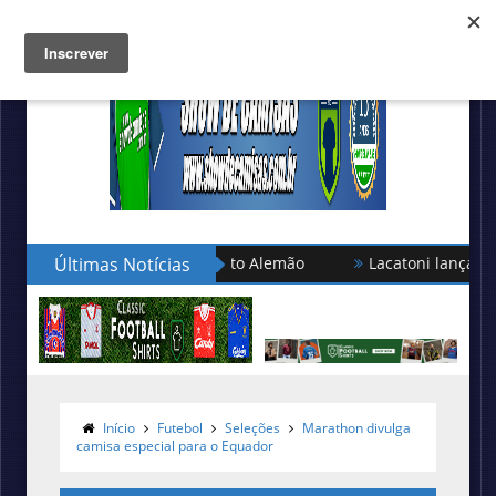
Últimas Notícias
Lacatoni lança as novas cami
Türkgücü München usará cami
Início
Futebol
Seleções
Marathon divulga
camisa especial para o Equador