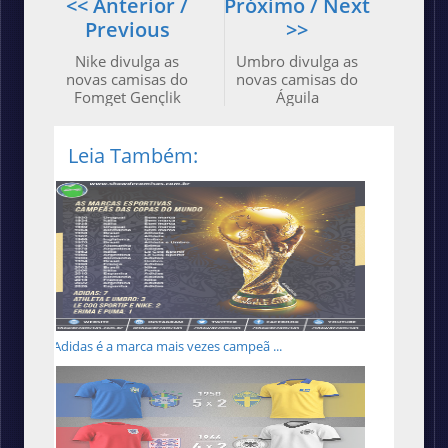
<< Anterior /
Próximo / Next
Previous
>>
Nike divulga as
Umbro divulga as
novas camisas do
novas camisas do
Fomget Gençlik
Águila
Leia Também:
Adidas é a marca mais vezes campeã ...