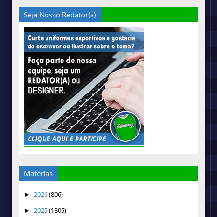
Seja Nosso Redator(a)
Matérias
2026
(806)
►
2025
(1305)
►