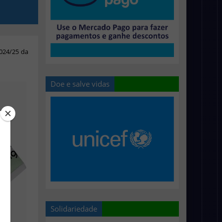
024/25 da
Doe e salve vidas
Solidariedade