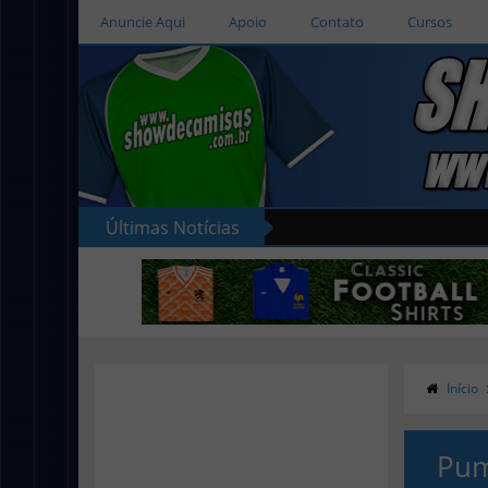
Anuncie Aqui
Apoio
Contato
Cursos
Últimas Notícias
Início
Pum