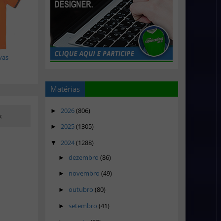
vas
Matérias
2026
(806)
►
k
2025
(1305)
►
2024
(1288)
▼
dezembro
(86)
►
novembro
(49)
►
outubro
(80)
►
setembro
(41)
►