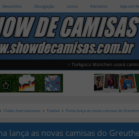
Descontos
Divulgação
Livros
Parceiros
Seja um R
Türkgücü München usará camisas oficiais
Clubes Internacionais
Futebol
Puma lança as novas camisas do Greuther
a lança as novas camisas do Greuth