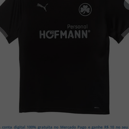
 conta digital 100% gratuita no Mercado Pago e ganhe R$ 10 no seu