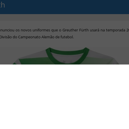
th
nunciou os novos uniformes que o Greuther Fürth usará na temporada 2
Divisão do Campeonato Alemão de futebol.