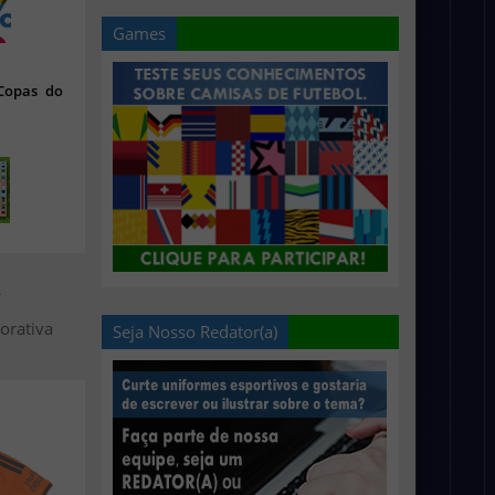
Games
 Copas do
>
orativa
Seja Nosso Redator(a)