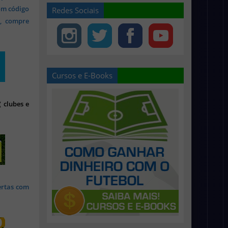
om código
Redes Sociais
s, compre
Cursos e E-Books
 clubes e
ertas com