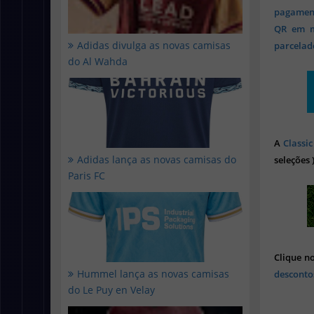
pagament
QR em mi
Adidas divulga as novas camisas
parcelado
do Al Wahda
A
Classic
Adidas lança as novas camisas do
seleções 
Paris FC
Clique n
Hummel lança as novas camisas
desconto
do Le Puy en Velay