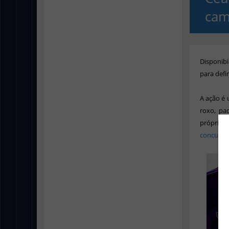
cam
Disponibi
para defi
A ação é
roxo, pa
própria
concurso