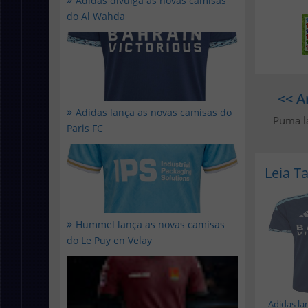
Adidas divulga as novas camisas
do Al Wahda
<< A
Adidas lança as novas camisas do
Puma l
Paris FC
Leia 
Hummel lança as novas camisas
do Le Puy en Velay
Adidas la