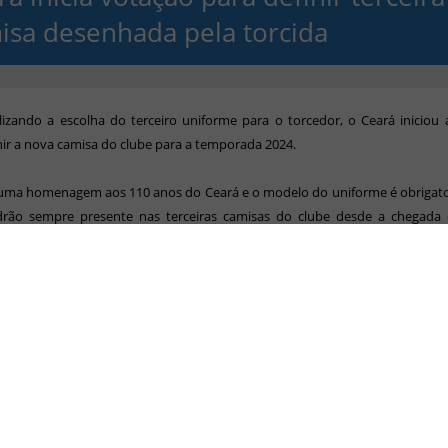
isa desenhada pela torcida
lizando a escolha do terceiro uniforme para o torcedor, o Ceará iniciou
nir a nova camisa do clube para a temporada 2024.
 uma homenagem aos 110 anos do Ceará e o modelo do uniforme é obrigat
drão sempre presente nas terceiras camisas do clube desde a chegada
 Vozão. Os torcedores alvinegros podem votar nas opções
.nacaoalvinegra.com.