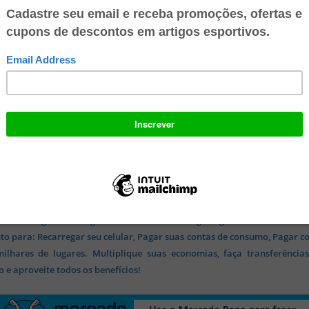
 conta digital 100% gratuita no Mercado Pago e ganhe R$ 10 no seu
o para: Recarregar seu celular, Pagar suas contas de consumo, Pagar c
lhares de lugares. Multiplique suas economias, faça transferência
 e aproveite todos os benefícios!