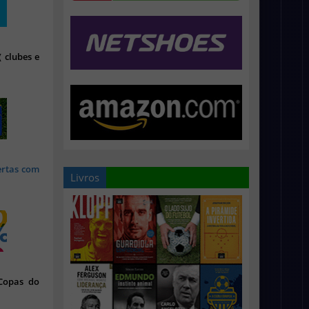
 clubes e
ertas com
Livros
 Copas do