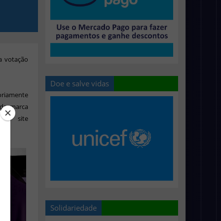
 a votação
Doe e salve vidas
oriamente
 da marca
 no site
Solidariedade