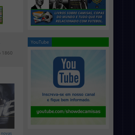
YouTube
>
o 1860
 novas