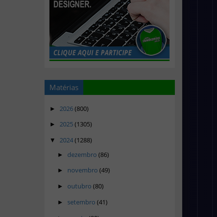
Matérias
2026
(800)
►
2025
(1305)
►
2024
(1288)
▼
dezembro
(86)
►
novembro
(49)
►
outubro
(80)
►
setembro
(41)
►