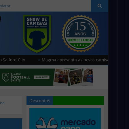
edator
ity
Magma apresenta as novas camisas do Cavese
Descontos
isa