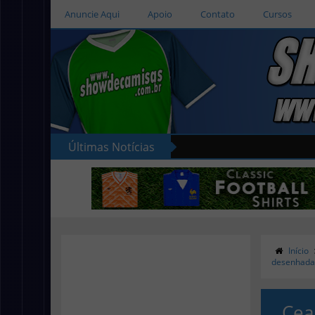
Anuncie Aqui
Apoio
Contato
Cursos
Últimas Notícias
Início
desenhada 
Cear