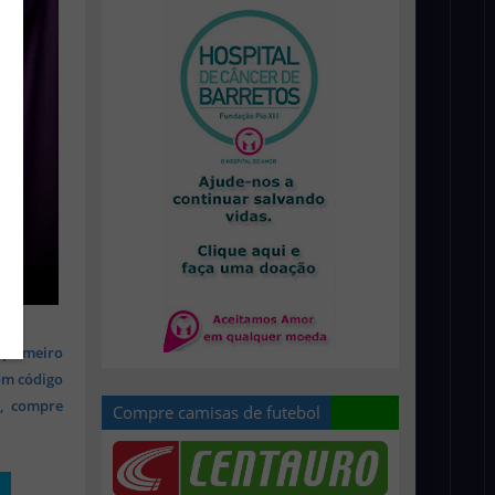
 primeiro
om código
s, compre
Compre camisas de futebol