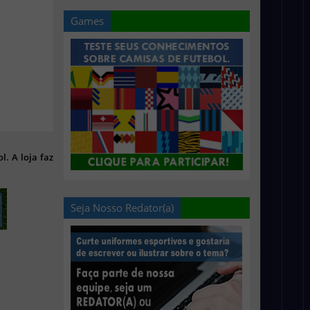
Games
l. A loja faz
Seja Nosso Redator(a)