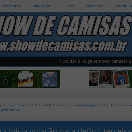
Descontos
Divulgação
Livros
Parceiros
Seja um R
Adidas divulga as novas camisas do Salford C
Clubes Brasileiros
Futebol
Ceará inicia votação para definir terceira cam
pela torcida
á inicia votação para definir terceira