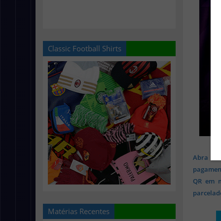
Classic Football Shirts
Abra sua
pagament
QR em mi
parcelado
Matérias Recentes