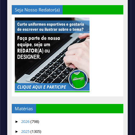
Seja Nosso Redator(a)
Matérias
2026
(798)
►
2025
(1305)
►