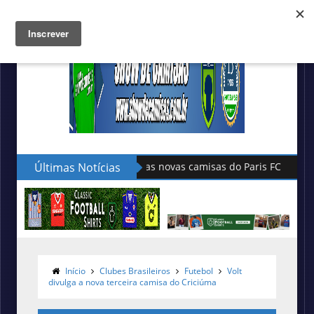
Últimas Notícias
Hummel lança as novas camisas do
Início
Clubes Brasileiros
Futebol
Volt
divulga a nova terceira camisa do Criciúma