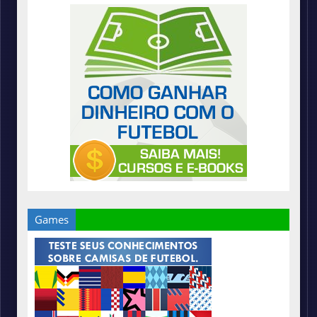
Games