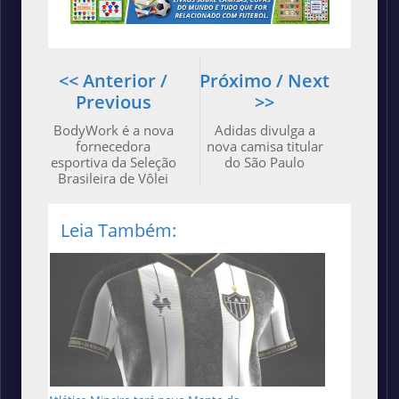
<< Anterior /
Próximo / Next
Previous
>>
BodyWork é a nova
Adidas divulga a
fornecedora
nova camisa titular
esportiva da Seleção
do São Paulo
Brasileira de Vôlei
Leia Também: