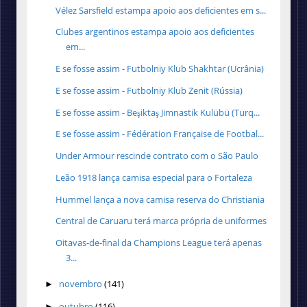
Vélez Sarsfield estampa apoio aos deficientes em s...
Clubes argentinos estampa apoio aos deficientes
em...
E se fosse assim - Futbolniy Klub Shakhtar (Ucrânia)
E se fosse assim - Futbolniy Klub Zenit (Rússia)
E se fosse assim - Beşiktaş Jimnastik Kulübü (Turq...
E se fosse assim - Fédération Française de Footbal...
Under Armour rescinde contrato com o São Paulo
Leão 1918 lança camisa especial para o Fortaleza
Hummel lança a nova camisa reserva do Christiania
Central de Caruaru terá marca própria de uniformes
Oitavas-de-final da Champions League terá apenas
3...
novembro
(141)
►
outubro
(116)
►