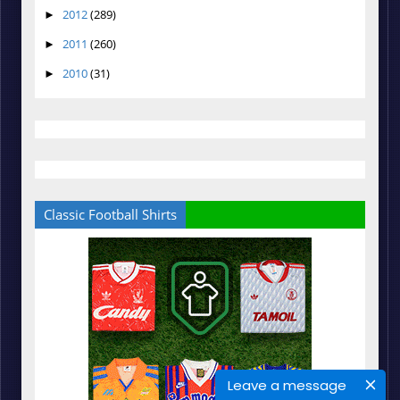
2012
(289)
►
2011
(260)
►
2010
(31)
►
Classic Football Shirts
Leave a message