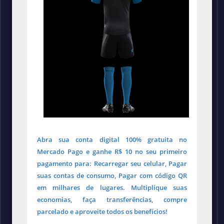
Abra sua conta digital 100% gratuita no
Mercado Pago e ganhe R$ 10 no seu primeiro
pagamento para: Recarregar seu celular, Pagar
suas contas de consumo, Pagar com código QR
em milhares de lugares. Multiplique suas
economias, faça transferências, compre
parcelado e aproveite todos os benefícios!