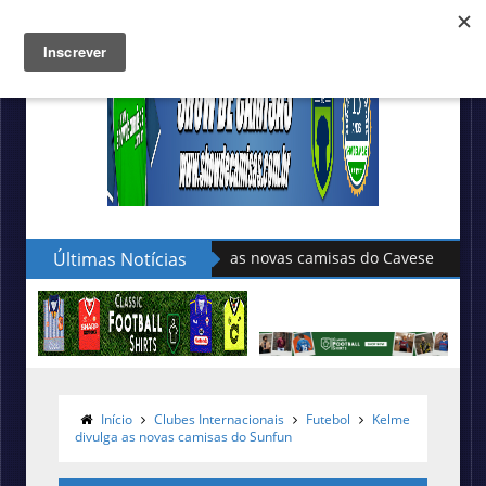
Últimas Notícias
Adidas divulga as novas camisas do
Início
Clubes Internacionais
Futebol
Kelme
divulga as novas camisas do Sunfun