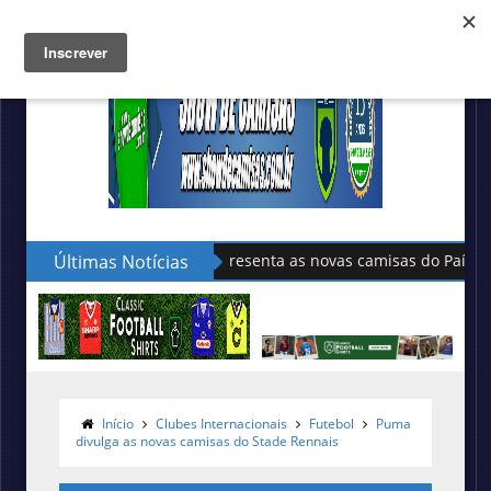
Últimas Notícias
Sudu apresenta as novas camisas do País de Gales
Início
Clubes Internacionais
Futebol
Puma
divulga as novas camisas do Stade Rennais