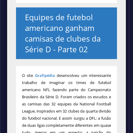
Equipes de futebol
americano ganham
camisas de clubes da
Série D - Parte 02
O
site
Grafipédia
desenvolveu
um interessante
trabalho de imaginar os times de futebol
americano NFL fazendo parte do Campeonato
Brasileiro da Série D. Foram criados os escudos e
as camisas das 32 equipes da National Football
League, inspirados em 32 clubes da quarta divisão
do futebol nacional. E assim surgiu a DFL: a fusão
de duas ligas completamente diferentes em quase
tudo, menos em um aspecto: a paixão do