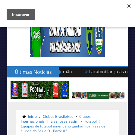
Últimas Notícias
Lacatoni lança as novas camisas
Início
Clubes Brasileiros
Clubes
Internacionais
E se fosse assim
Futebol
Equipes de futebol americano ganham camisas de
clubes da Série D - Parte 02