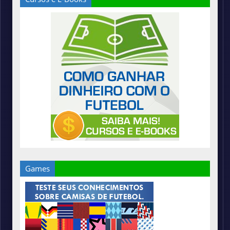
Games