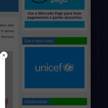
sados pela
A camisa
r branca e
Doe e salve vidas
Solidariedade