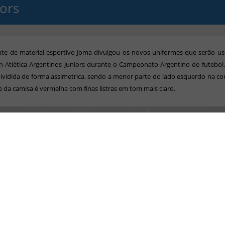
iors
nte de material esportivo Joma divulgou os novos uniformes que serão u
n Atlética Argentinos Juniors durante o Campeonato Argentino de futebol.
 dividida de forma assimetrica, sendo a menor parte do lado esquerdo na co
e da camisa é vermelha com finas listras em tom mais claro.