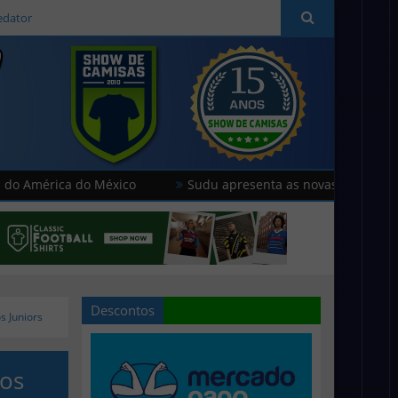
edator
 do México
Sudu apresenta as novas camisas do País de Ga
Descontos
s Juniors
nos