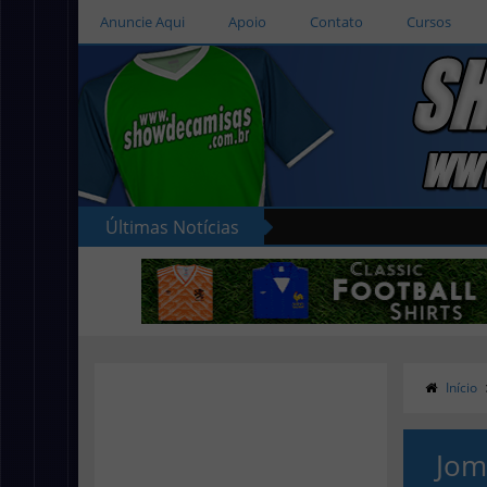
Anuncie Aqui
Apoio
Contato
Cursos
Últimas Notícias
Início
Jom