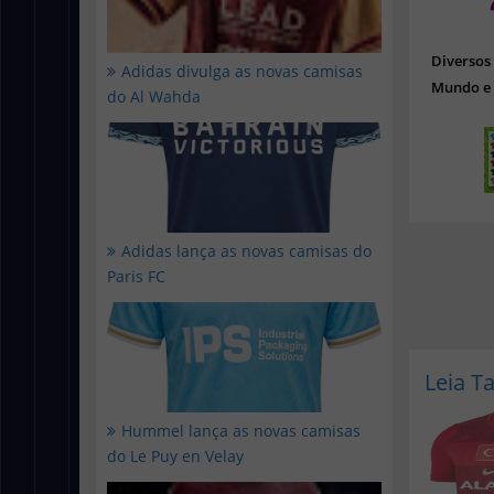
Diverso
Adidas divulga as novas camisas
Mundo e 
do Al Wahda
Adidas lança as novas camisas do
Paris FC
Leia 
Hummel lança as novas camisas
do Le Puy en Velay