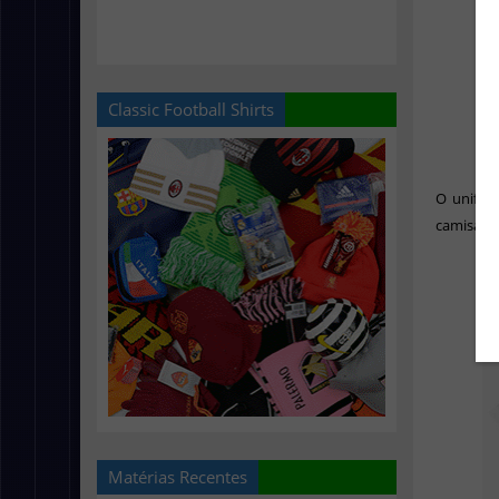
Classic Football Shirts
O unifor
camisa e 
Matérias Recentes