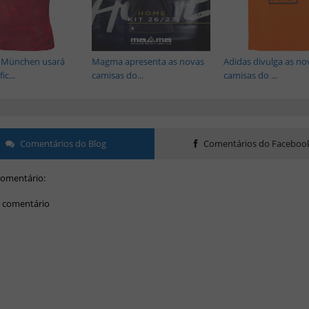
 München usará
Magma apresenta as novas
Adidas divulga as no
ic...
camisas do...
camisas do ...
Comentários do Blog
Comentários do Faceboo
omentário:
 comentário