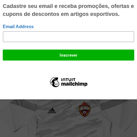
me reserva é branco com estampa camuflada em tons de cinza na parte f
listras pretas nos ombros.