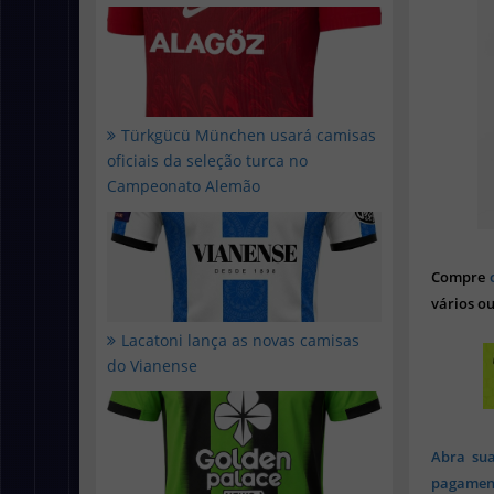
Türkgücü München usará camisas
oficiais da seleção turca no
Campeonato Alemão
Compre
vários ou
Lacatoni lança as novas camisas
do Vianense
Abra sua
pagament