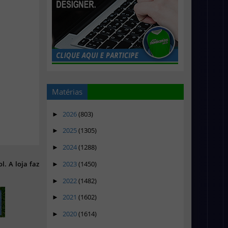
Matérias
2026
(803)
►
2025
(1305)
►
2024
(1288)
►
2023
(1450)
l. A loja faz
►
2022
(1482)
►
2021
(1602)
►
2020
(1614)
►