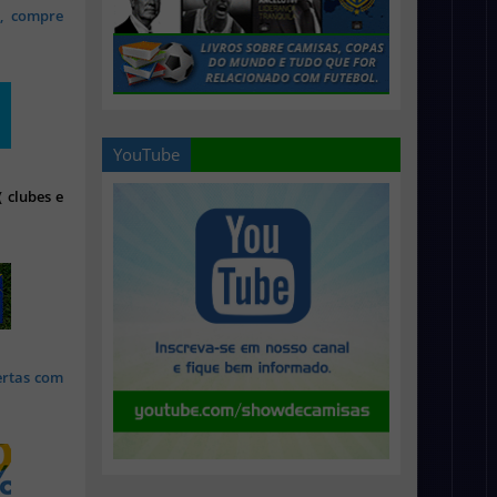
s, compre
YouTube
 clubes e
ertas com