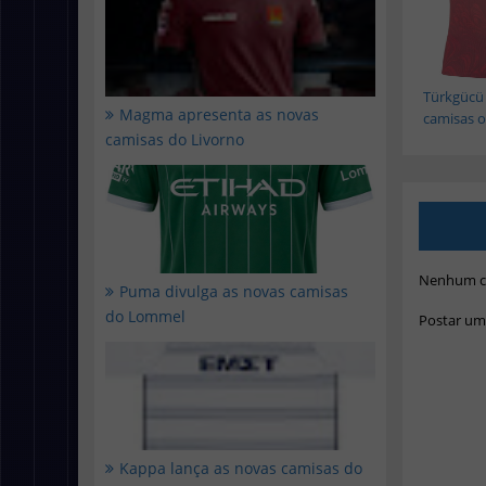
Türkgücü
Magma apresenta as novas
camisas of
camisas do Livorno
Nenhum c
Puma divulga as novas camisas
do Lommel
Postar um
Kappa lança as novas camisas do