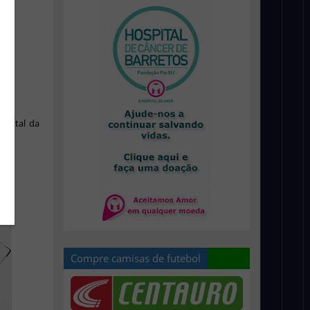
rontal da
Compre camisas de futebol