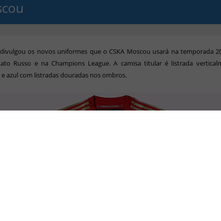
scou
 divulgou os novos uniformes que o CSKA Moscou usará na temporada 2
to Russo e na Champions League. A camisa titular é listrada vertica
e azul com listradas douradas nos ombros.