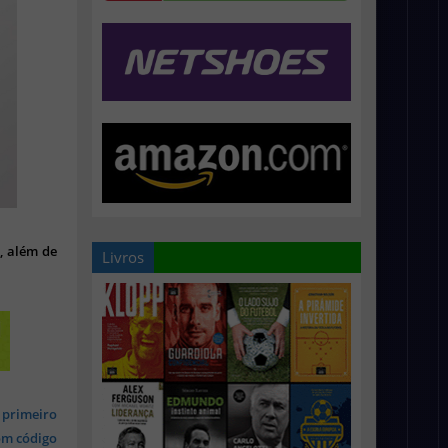
l, além de
Livros
 primeiro
om código