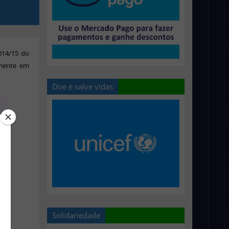
014/15 do
lmente em
Doe e salve vidas
Solidariedade