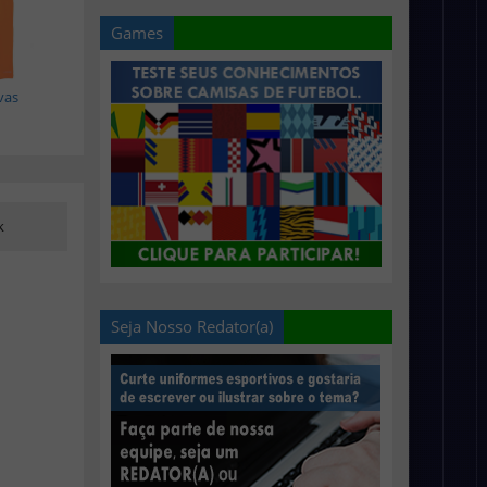
Games
vas
k
Seja Nosso Redator(a)