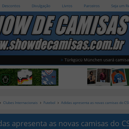
Descontos
Divulgação
Livros
Parceiros
Seja um R
Türkgücü München usará camisas oficiais 
Clubes Internacionais
Futebol
Adidas apresenta as novas camisas do C
das apresenta as novas camisas do C