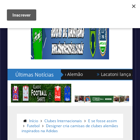
Últimas Notícias
Lacatoni lança as novas cami
Início
Clubes Internacionais
E se fosse assim
Futebol
Designer cria camisas de clubes alemães
inspirados na Adidas