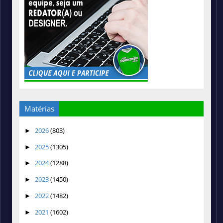
Matérias
2026
(803)
►
2025
(1305)
►
2024
(1288)
►
2023
(1450)
►
2022
(1482)
►
2021
(1602)
►