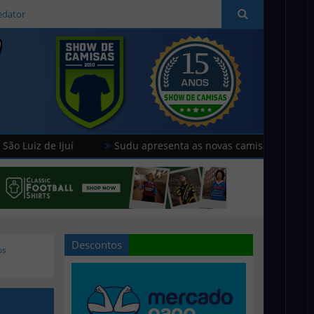
edator
juí
Sudu apresenta as novas camisas do País de Gales
Descontos
os