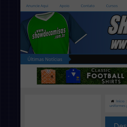
Anuncie Aqui
Apoio
Contato
Cursos
Últimas Notícias
Início
uniformes 
Des