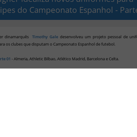
ipes do Campeonato Espanhol - Part
ner dinamarquês
Timothy Gale
desenvolveu um projeto pessoal de uni
ara os clubes que disputam o Campeonato Espanhol de futebol.
rte 01
- Almeria, Athletic Bilbao, Atlético Madrid, Barcelona e Celta.
rte 02
- Elche, Espanyol, Granada, La Coruña e Levante.
rte 03
- Malaga, Osasuña, Rayo Vallecano, Real Madrid e Real Sociedad.
rte 04
- Sevilla, Valencia, Valladoid, Vila Real e Zaragoza.