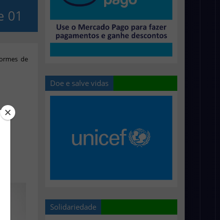
e 01
formes de
Doe e salve vidas
Solidariedade