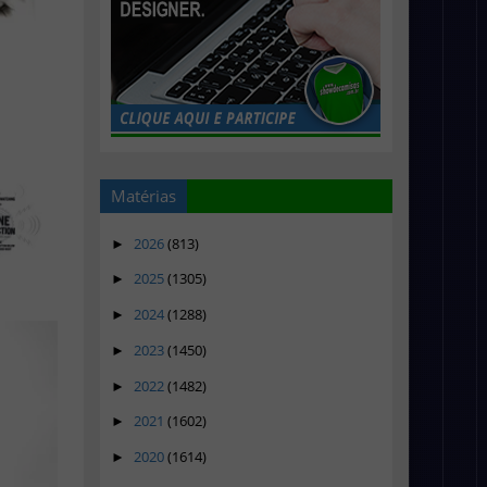
Matérias
2026
(813)
►
2025
(1305)
►
2024
(1288)
►
2023
(1450)
►
2022
(1482)
►
2021
(1602)
►
2020
(1614)
►