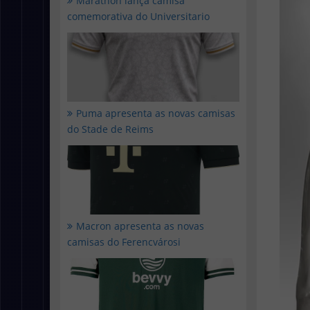
Marathon lança camisa
comemorativa do Universitario
Puma apresenta as novas camisas
do Stade de Reims
Macron apresenta as novas
camisas do Ferencvárosi