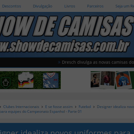
Descontos
Divulgação
Livros
Parceiros
Seja um R
Dresch divulga as novas camisas do São Luiz de I
Clubes Internacionais
E se fosse assim
Futebol
Designer idealiza nov
para equipes do Campeonato Espanhol - Parte 01
igner idealiza novos uniformes para