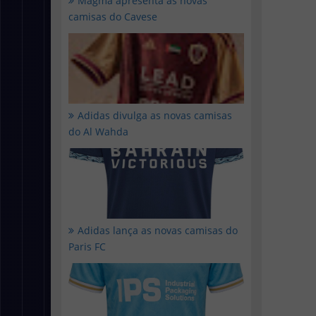
Magma apresenta as novas
camisas do Cavese
Adidas divulga as novas camisas
do Al Wahda
Adidas lança as novas camisas do
Paris FC