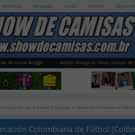
Descontos
Divulgação
Livros
Parceiros
Seja um R
le Brugge
Adidas divulga as novas camisas do Salford City
Coleção Pessoal
Futebol
Seleções
Federación Colombiana de Fútbol 
eración Colombiana de Fútbol (Colô