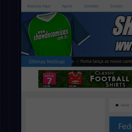
Anuncie Aqui
Apoio
Contato
Cursos
Últimas Notícias
Puma lança as novas camisas do Cerc
Início
Fed