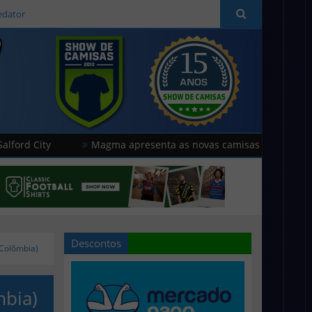
edator
Magma apresenta as novas camisas do Cavese
Adi
Descontos
(Colômbia)
mbia)