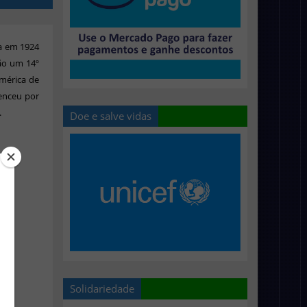
da em 1924
ão um 14º
América de
enceu por
.
Doe e salve vidas
Solidariedade