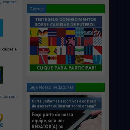
s, compre
Games
 clubes e
Seja Nosso Redator(a)
ertas com