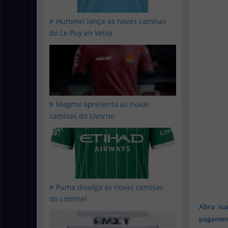
Hummel lança as novas camisas
do Le Puy en Velay
Magma apresenta as novas
camisas do Livorno
Puma divulga as novas camisas
do Lommel
Abra sua
pagament