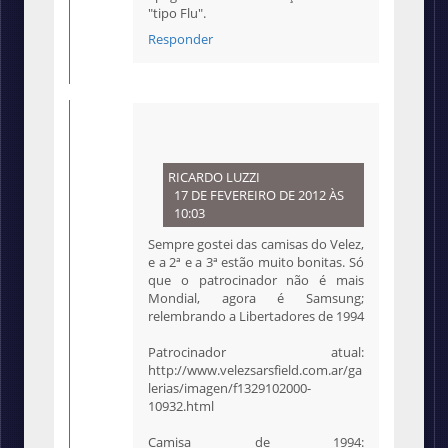
"tipo Flu".
Responder
RICARDO LUZZI
17 DE FEVEREIRO DE 2012 ÀS
10:03
Sempre gostei das camisas do Velez,
e a 2ª e a 3ª estão muito bonitas. Só
que o patrocinador não é mais
Mondial, agora é Samsung;
relembrando a Libertadores de 1994
Patrocinador atual:
http://www.velezsarsfield.com.ar/ga
lerias/imagen/f1329102000-
10932.html
Camisa de 1994: