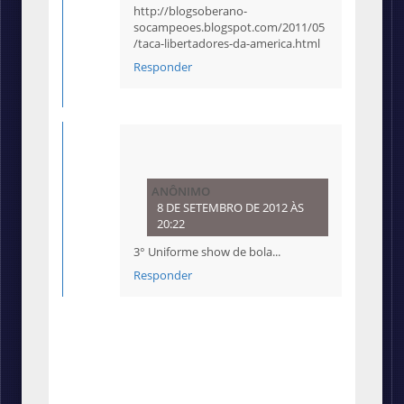
http://blogsoberano-
socampeoes.blogspot.com/2011/05
/taca-libertadores-da-america.html
Responder
ANÔNIMO
8 DE SETEMBRO DE 2012 ÀS
20:22
3° Uniforme show de bola...
Responder