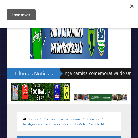
Últimas Notícias
Puma apresenta as novas cam
Início
Clubes Internacionais
Futebol
Divulgado o terceiro uniforme do Vélez Sarsfield