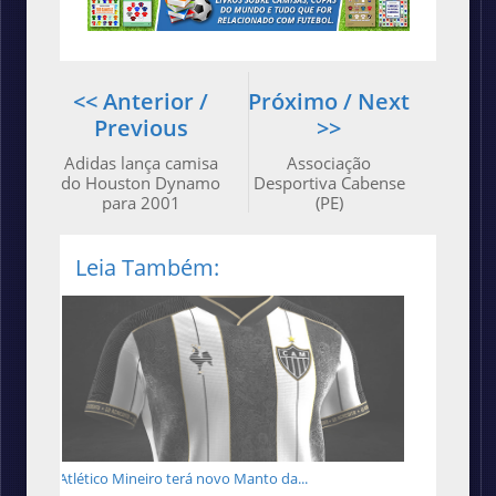
<< Anterior /
Próximo / Next
Previous
>>
Adidas lança camisa
Associação
do Houston Dynamo
Desportiva Cabense
para 2001
(PE)
Leia Também:
Atlético Mineiro terá novo Manto da...