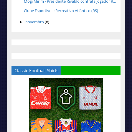
Mogi Mirim - Presidente Rivaldo contrata jogador R...
Clube Esportivo e Recreativo Atlântico (RS)
novembro
(8)
►
Classic Football Shirts