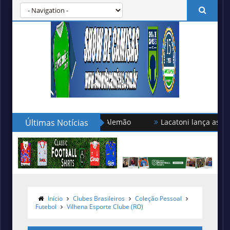
Últimas Notícias
Lacatoni lança as novas camisas
Início
Clubes Brasileiros
Coleção Pessoal
Futebol
Vilhena Esporte Clube (RO)