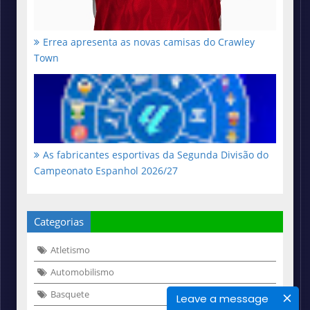
Errea apresenta as novas camisas do Crawley
Town
As fabricantes esportivas da Segunda Divisão do
Campeonato Espanhol 2026/27
Categorias
Atletismo
Automobilismo
Basquete
Leave a message