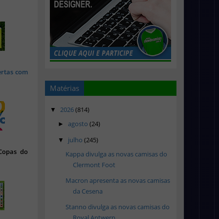
ertas com
Matérias
2026
(814)
▼
agosto
(24)
►
julho
(245)
▼
 Copas do
Kappa divulga as novas camisas do
Clermont Foot
Macron apresenta as novas camisas
da Cesena
Stanno divulga as novas camisas do
Royal Antwerp