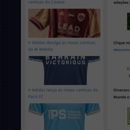
camisas do Cavese
seleções 
Adidas divulga as novas camisas
Clique n
do Al Wahda
desconto
Adidas lança as novas camisas do
Diverso
Paris FC
Mundo e 