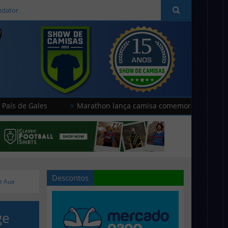
edator
les
Marathon lança camisa comemorativa do Universitario
Descontos
e Aue
ge