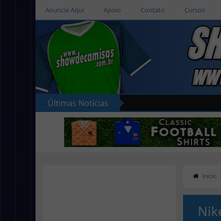
Anuncie Aqui
Apoio
Contato
Cursos
Últimas Notícias
 novas camisas do Salford City
Início
Nik