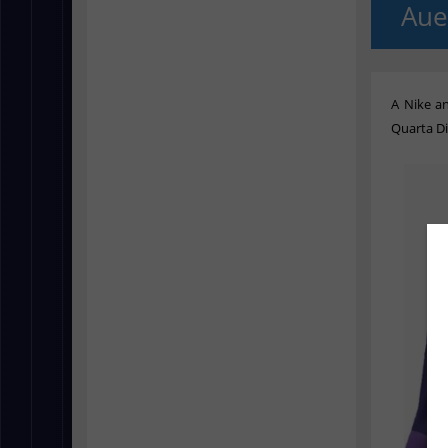
Au
A Nike a
Quarta D