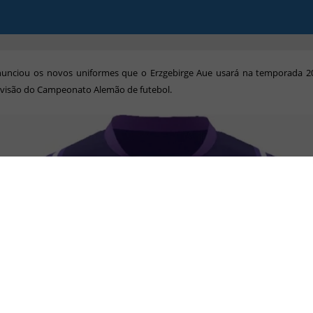
e
nunciou os novos uniformes que o Erzgebirge Aue usará na temporada 2
ivisão do Campeonato Alemão de futebol.