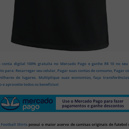
 conta digital 100% gratuita no Mercado Pago e ganhe R$ 10 no seu
o para: Recarregar seu celular, Pagar suas contas de consumo, Pagar c
lhares de lugares. Multiplique suas economias, faça transferência
 e aproveite todos os benefícios!
 Football Shirts
possui o maior acervo de camisas originais de futebol (