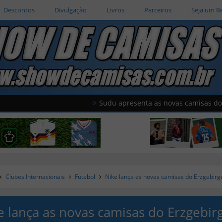
Descontos
Divulgação
Livros
Parceiros
Seja um R
Sudu apresenta as novas camisas do País de Ga
Clubes Internacionais
Futebol
Nike lança as novas camisas do Erzgebirg
e lança as novas camisas do Erzgebir