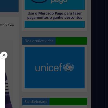
026/27 da
Doe e salve vidas
Solidariedade