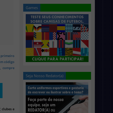
Games
 primeiro
om código
s, compre
Seja Nosso Redator(a)
 clubes e