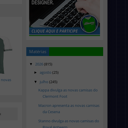
Matérias
2026
(815)
▼
agosto
(25)
►
 novas
julho
(245)
▼
Kappa divulga as novas camisas do
Clermont Foot
Macron apresenta as novas camisas
da Cesena
k
Stanno divulga as novas camisas do
Royal Antwerp