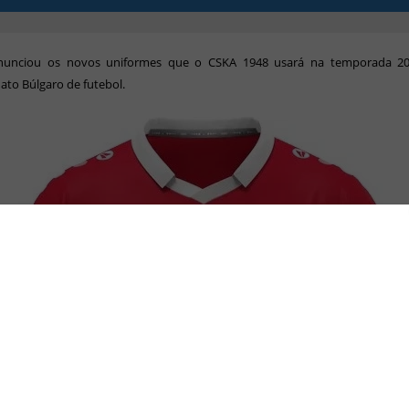
nunciou os novos uniformes que o CSKA 1948 usará na temporada 2
to Búlgaro de futebol.