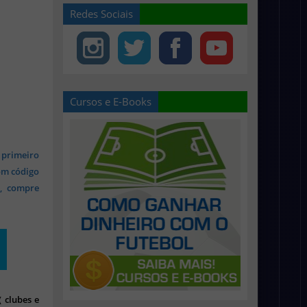
Redes Sociais
Cursos e E-Books
 primeiro
om código
s, compre
 clubes e