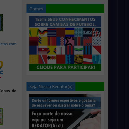
Games
ertas com
Seja Nosso Redator(a)
 Copas do