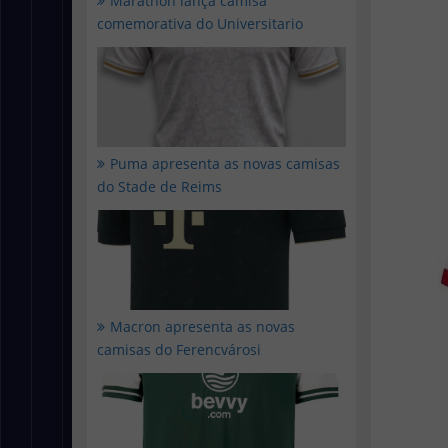
Marathon lança camisa
comemorativa do Universitario
Puma apresenta as novas camisas
do Stade de Reims
Macron apresenta as novas
camisas do Ferencvárosi