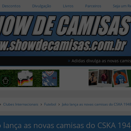
Descontos
Divulgação
Livros
Parceiros
Seja um R
Adidas divulga as novas camisas do Amé
Clubes Internacionais
Futebol
Jako lança as novas camisas do CSKA 194
o lança as novas camisas do CSKA 19