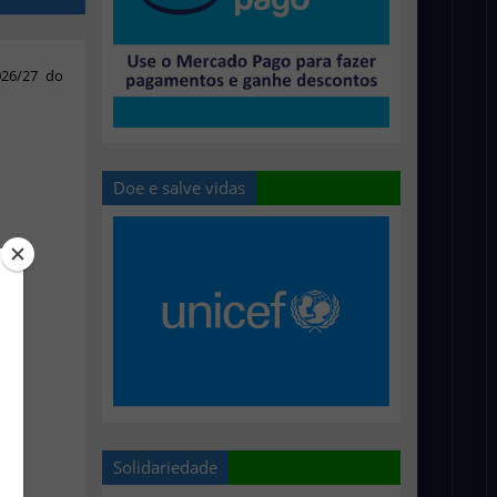
026/27 do
Doe e salve vidas
Solidariedade