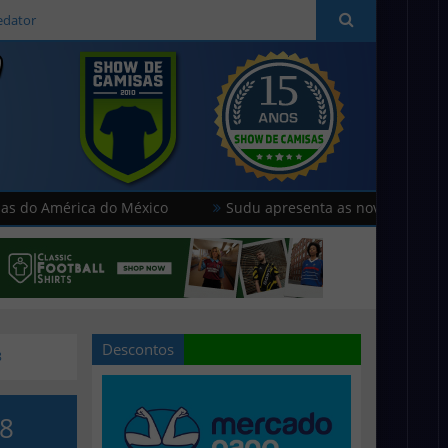
edator
rica do México
Sudu apresenta as novas camisas do País d
Descontos
8
48