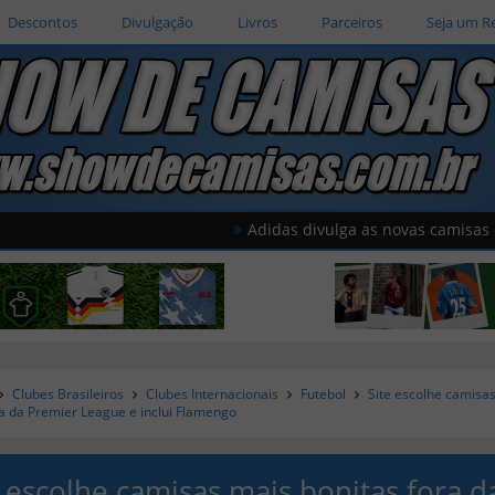
Descontos
Divulgação
Livros
Parceiros
Seja um R
Adidas divulga as novas camisas do Améric
Clubes Brasileiros
Clubes Internacionais
Futebol
Site escolhe camisa
ra da Premier League e inclui Flamengo
e escolhe camisas mais bonitas fora d