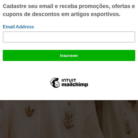
e, eleva o restante do que, de resto, é uma camisa bastante simples co
ho e preto, o que por si só é um bom detalhe, pois é sempre legal quan
ência às cores de casa em um uniforme alternativo - disse o The Athletic.
 recebeu nota 8 na avaliação do site. O segundo uniforme do Real Madri
 visitante do Barcelona ficou com nota 6, e o terceiro do Bayern de Muniq