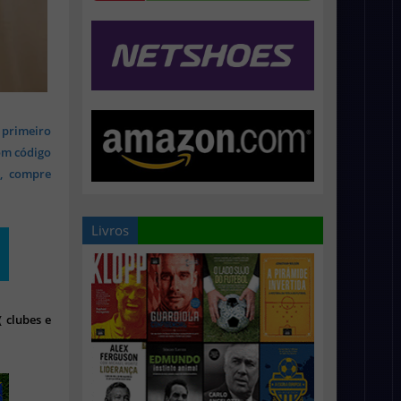
 primeiro
om código
s, compre
Livros
 clubes e