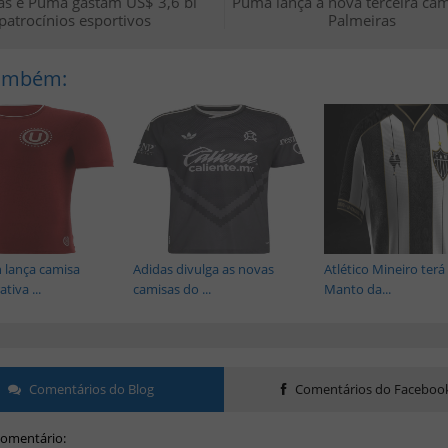
as e Puma gastam US$ 3,6 bi
Puma lança a nova terceira ca
patrocínios esportivos
Palmeiras
Também:
 lança camisa
Adidas divulga as novas
Atlético Mineiro ter
iva ...
camisas do ...
Manto da...
Comentários do Blog
Comentários do Faceboo
omentário: