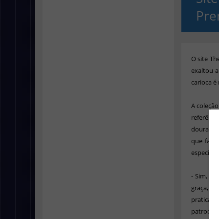
Pre
O site Th
exaltou 
carioca é
A coleção
referênc
dourado,
que faz 
especial 
- Sim, po
graça, e
praticam
patrocina