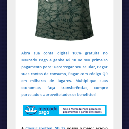
Abra sua conta digital 100% gratuita no
Mercado Pago e ganhe R$ 10 no seu primeiro
pagamento para: Recarregar seu celular, Pagar
suas contas de consumo, Pagar com código QR
em milhares de lugares. Multiplique suas
economias, faça transferências, compre
parcelado e aproveite todos os benefícios!
A
Classic Football Shirts
possui o maior acervo