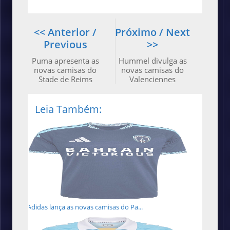
<< Anterior /
Próximo / Next
Previous
>>
Puma apresenta as
Hummel divulga as
novas camisas do
novas camisas do
Stade de Reims
Valenciennes
Leia Também:
Adidas lança as novas camisas do Pa...