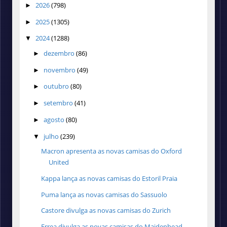
2026
(798)
►
2025
(1305)
►
2024
(1288)
▼
dezembro
(86)
►
novembro
(49)
►
outubro
(80)
►
setembro
(41)
►
agosto
(80)
►
julho
(239)
▼
Macron apresenta as novas camisas do Oxford
United
Kappa lança as novas camisas do Estoril Praia
Puma lança as novas camisas do Sassuolo
Castore divulga as novas camisas do Zurich
Errea divulga as novas camisas do Maidenhead