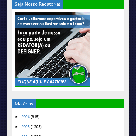
Seja Nosso Redator(a)
Matérias
2026
(815)
►
2025
(1305)
►