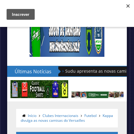
Últimas Notícias
Sudu apresenta as novas camisas do País de
Início
Clubes Internacionais
Futebol
Kappa
divulga as novas camisas do Versailles