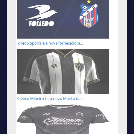
Tolledo Sports é a nova fornecedora...
Atlético Mineiro terá novo Manto da...