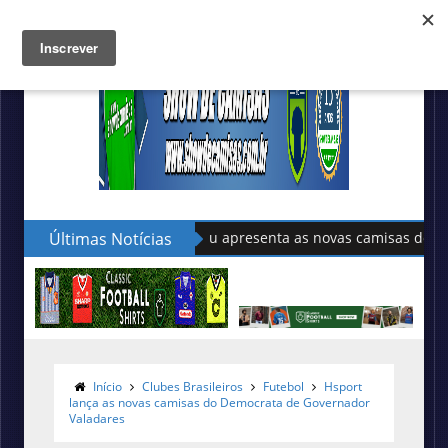
Últimas Notícias
Sudu apresenta as novas camisas do País de Gal
Início
Clubes Brasileiros
Futebol
Hsport
lança as novas camisas do Democrata de Governador
Valadares