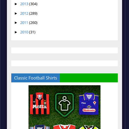
2013
(304)
►
2012
(289)
►
2011
(260)
►
2010
(31)
►
Classic Football Shirts