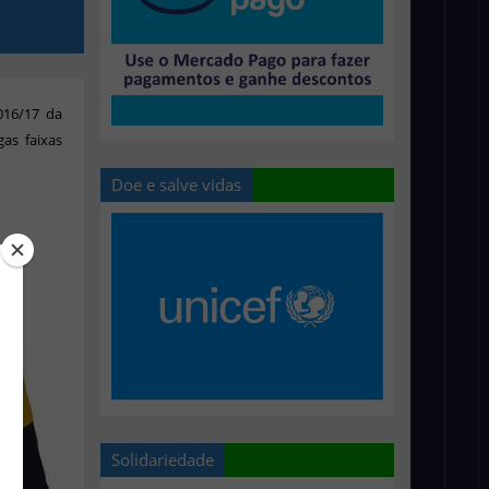
016/17 da
as faixas
Doe e salve vidas
Solidariedade