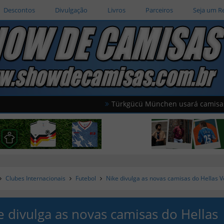
Descontos
Divulgação
Livros
Parceiros
Seja um R
Türkgücü München usará camisas oficiais d
Clubes Internacionais
Futebol
Nike divulga as novas camisas do Hellas 
e divulga as novas camisas do Hellas