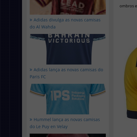
ombros e
Adidas divulga as novas camisas
do Al Wahda
Adidas lança as novas camisas do
Paris FC
Hummel lança as novas camisas
do Le Puy en Velay