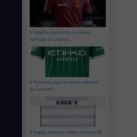
Magma apresenta as novas
camisas do Livorno
Puma divulga as novas camisas
do Lommel
Kappa lança as novas camisas do