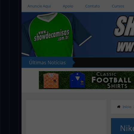
Anuncie Aqui
Apoio
Contato
Cursos
Últimas Notícias
Início
Nik