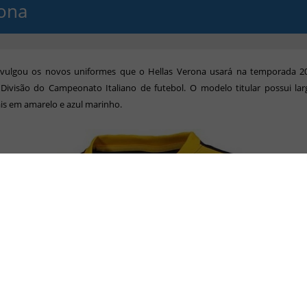
ona
ivulgou os novos uniformes que o Hellas Verona usará na temporada 2
Divisão do Campeonato Italiano de futebol. O modelo titular possui larg
is em amarelo e azul marinho.