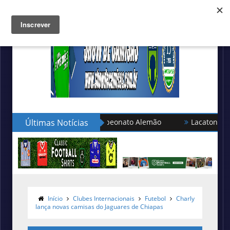
leção turca no Campeonato Alemão
Últimas Notícias
Lacatoni lança as novas
Início
Clubes Internacionais
Futebol
Charly
lança novas camisas do Jaguares de Chiapas