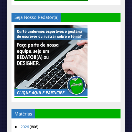
Seja Nosso Redator(a)
Matérias
2026
(806)
►