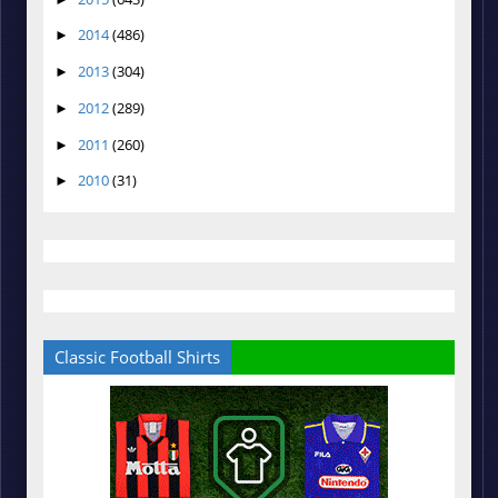
2014
(486)
►
2013
(304)
►
2012
(289)
►
2011
(260)
►
2010
(31)
►
Classic Football Shirts