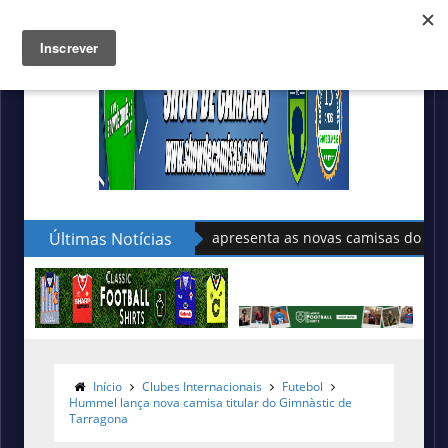
Últimas Notícias
Sudu apresenta as novas camisas do País de Gales
Início
Clubes Internacionais
Futebol
Hummel lança nova camisa titular do Gimnàstic de
Tarragona