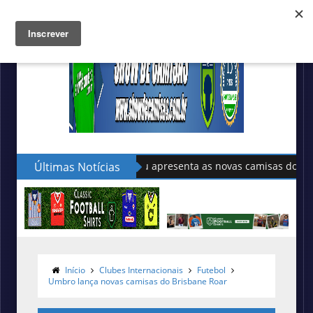
Últimas Notícias
Sudu apresenta as novas camisas do País de Gales
Início
Clubes Internacionais
Futebol
Umbro lança novas camisas do Brisbane Roar