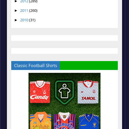
2012
(289)
►
2011
(260)
►
2010
(31)
►
Classic Football Shirts