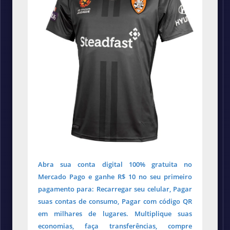
Abra sua conta digital 100% gratuita no
Mercado Pago e ganhe R$ 10 no seu primeiro
pagamento para: Recarregar seu celular, Pagar
suas contas de consumo, Pagar com código QR
em milhares de lugares. Multiplique suas
economias, faça transferências, compre