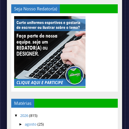
Seja Nosso Redator(a)
Matérias
2026
(815)
▼
agosto
(25)
►