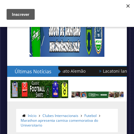
ão turca no Campeonato Alemão
Últimas Notícias
Lacatoni lança as novas ca
Início
Clubes Internacionais
Futebol
Marathon apresenta camisa comemorativa do
Universitario