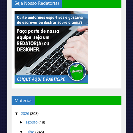
Seja Nosso Redator(a)
Matérias
2026
(803)
▼
agosto
(18)
►
julho
(245)
▼